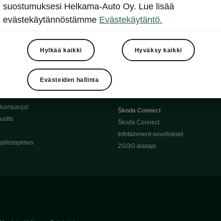
Täyssähköauton huoltaminen
suostumuksesi Helkama-Auto Oy. Lue lisää
llit
Ajoakku ja turvallisuus
evästekäytännöstämme
Evästekäytäntö.
asturimallit
Ohjelmiston päivitys
Julkinen lataus
tajalle
Kotilataus
Hylkää kaikki
Hyväksy kaikki
huoltoon?
Latauspisteet kartalla
 Škoda-varaosat
Latausaikalaskuri
Evästeiden hallinta
Škoda-moottoriöljyt
Toimintamatkalaskuri
ukampanjat
Škoda Connect
uolto
Škoda Connect
Infotainment-sovellukset
pitosopimus
2G/3G alasajo