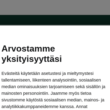
Arvostamme
oda-mallit
Käyttöohjeet
Škoda Shop
yksityisyyttäsi
Käyttöohjeet
Evästeitä käytetään asetustesi ja mieltymystesi
erkossa
Avustinjärjestelmät
sleasing
tallentamiseen, liikenteen analysointiin, sosiaalisen
utus
median ominaisuuksien tarjoamiseen sekä sisällön ja
Sähköautot ja hybridit
Sähköautot ja hybridit
mainosten personointiin. Jaamme myös tietoa
npitosopimus
Ladattavat hybridit
sivustomme käytöstä sosiaalisen median, mainos- ja
telmät
Vinkkejä sähköautoiluun
analytiikkakumppaneidemme kanssa. Annat