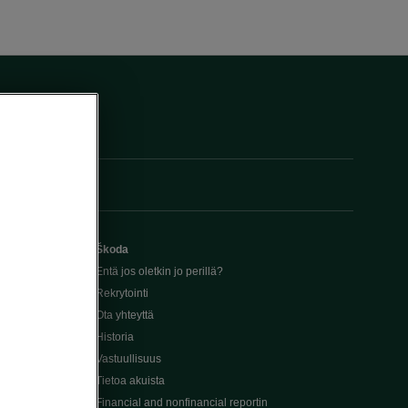
Škoda
Entä jos oletkin jo perillä?
Rekrytointi
Ota yhteyttä
Historia
Vastuullisuus
Tietoa akuista
Financial and nonfinancial reportin