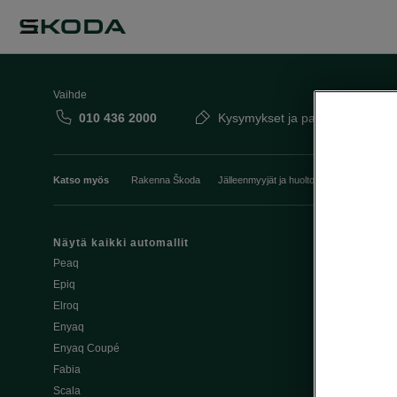
Vaihde
010 436 2000
Kysymykset ja palaute
Katso myös
Rakenna Škoda
Jälleenmyyjät ja huolto
Heti vapaat Šk
Näytä kaikki automallit
Edut
Peaq
Osta Škoda v
Epiq
Škoda Yksityi
Elroq
Škodan Vaku
Enyaq
Joustava
Enyaq Coupé
Škoda Huole
Fabia
Avustinjärjes
Scala
Yritysautot