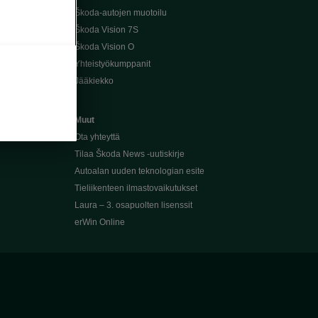
Škoda-autojen muotoilu
Škoda Vision 7S
Škoda Vision O
Yhteistyökumppanit
Jääkiekko
Muut
Ota yhteyttä
Tilaa Škoda News -uutiskirje
Autoalan uuden teknologian esite
Tieliikenteen ilmastovaikutukset
Laura – 3. osapuolten lisenssit
erWin Online