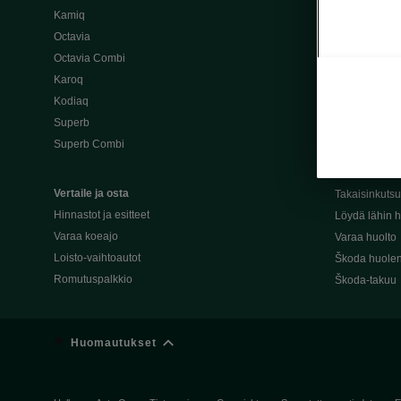
Kamiq
Škoda 4×4 -ma
Octavia
Škoda-katuma
Octavia Combi
Karoq
Palvelut omis
Kodiaq
Miksi merkki
Superb
Alkuperäiset
Superb Combi
Alkuperäiset 
Škodan Reilu
Vertaile ja osta
Takaisinkuts
Hinnastot ja esitteet
Löydä lähin h
Varaa koeajo
Varaa huolto
Loisto-vaihtoautot
Škoda huolen
Romutuspalkkio
Škoda-takuu
Huomautukset