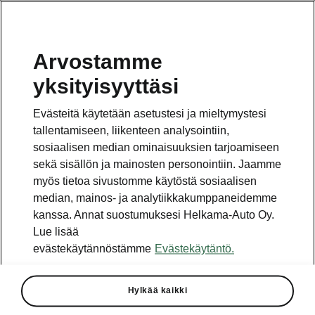
Arvostamme
Vaihde
yksityisyyttäsi
010 436 2000
Evästeitä käytetään asetustesi ja mieltymystesi
Kysymykset ja palaute
tallentamiseen, liikenteen analysointiin,
sosiaalisen median ominaisuuksien tarjoamiseen
sekä sisällön ja mainosten personointiin. Jaamme
myös tietoa sivustomme käytöstä sosiaalisen
median, mainos- ja analytiikkakumppaneidemme
kanssa. Annat suostumuksesi Helkama-Auto Oy.
Katso myös
Lue lisää
Rakenna Škoda
evästekäytännöstämme
Evästekäytäntö.
Jälleenmyyjät ja huolto
Hylkää kaikki
Heti vapaat Škoda-mallit