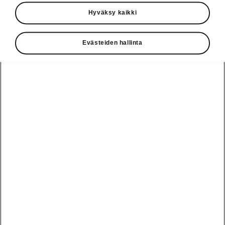
Käyttöohjeet
Hyväksy kaikki
Škoda Shop
Evästeiden hallinta
Edut
Käyttöohjeet
Osta Škoda
Avustinjärjestelmät
Näytä
Škoda
verkossa
kaikki
automallit
Entä jos oletkin
Škoda
jo perillä?
Yksityisleasing
Sähköautot ja
Peaq
hybridit
Rekrytointi
Škodan
Epiq
Vakuutus
Sähköautot ja
Ota yhteyttä
hybridit
Elroq
Joustava
Historia
Ladattavat
Enyaq
Škoda
hybridit
Huolenpitosopimus
Vastuullisuus
Enyaq Coupé
Vinkkejä
Avustinjärjestelmät
Tietoa akuista