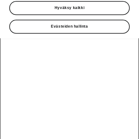
Käyttöohjeet
Hyväksy kaikki
Škoda Shop
Evästeiden hallinta
Edut
Käyttöohjeet
Osta Škoda
Avustinjärjestelmät
Näytä
Škoda
verkossa
kaikki
automallit
Entä jos oletkin
Škoda
jo perillä?
Yksityisleasing
Sähköautot ja
Peaq
hybridit
Rekrytointi
Škodan
Epiq
Vakuutus
Sähköautot ja
Ota yhteyttä
hybridit
Elroq
Joustava
Historia
Ladattavat
Enyaq
Škoda
hybridit
Huolenpitosopimus
Vastuullisuus
Enyaq Coupé
Vinkkejä
Avustinjärjestelmät
Tietoa akuista