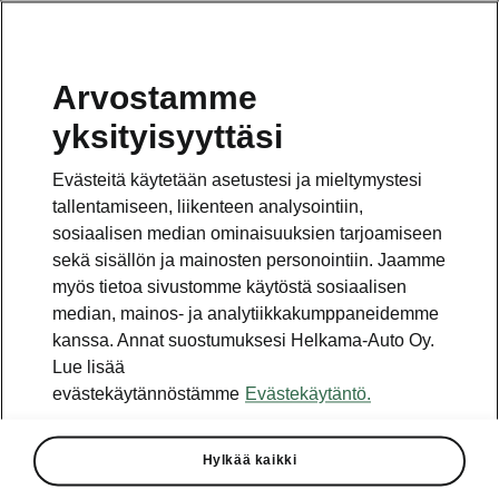
Arvostamme
Vaihde
yksityisyyttäsi
010 436 2000
Evästeitä käytetään asetustesi ja mieltymystesi
Kysymykset ja palaute
tallentamiseen, liikenteen analysointiin,
sosiaalisen median ominaisuuksien tarjoamiseen
sekä sisällön ja mainosten personointiin. Jaamme
myös tietoa sivustomme käytöstä sosiaalisen
median, mainos- ja analytiikkakumppaneidemme
kanssa. Annat suostumuksesi Helkama-Auto Oy.
Katso myös
Lue lisää
Rakenna Škoda
evästekäytännöstämme
Evästekäytäntö.
Jälleenmyyjät ja huolto
Hylkää kaikki
Heti vapaat Škoda-mallit