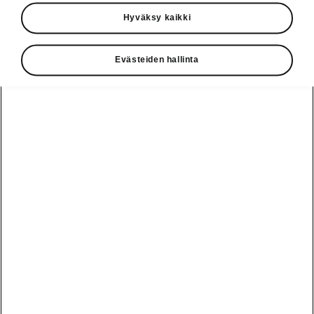
Käyttöohjeet
Hyväksy kaikki
Škoda Shop
Evästeiden hallinta
Edut
Käyttöohjeet
Osta Škoda
Avustinjärjestelmät
Näytä
Škoda
verkossa
kaikki
automallit
Entä jos oletkin
Škoda
jo perillä?
Yksityisleasing
Sähköautot ja
Peaq
hybridit
Rekrytointi
Škodan
Epiq
Vakuutus
Sähköautot ja
Ota yhteyttä
hybridit
Elroq
Joustava
Historia
Ladattavat
Enyaq
Škoda
hybridit
Huolenpitosopimus
Vastuullisuus
Enyaq Coupé
Vinkkejä
Avustinjärjestelmät
Tietoa akuista