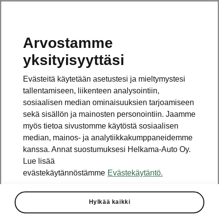
Arvostamme
Vaihde
yksityisyyttäsi
010 436 2000
Evästeitä käytetään asetustesi ja mieltymystesi
Kysymykset ja palaute
tallentamiseen, liikenteen analysointiin,
sosiaalisen median ominaisuuksien tarjoamiseen
sekä sisällön ja mainosten personointiin. Jaamme
myös tietoa sivustomme käytöstä sosiaalisen
median, mainos- ja analytiikkakumppaneidemme
kanssa. Annat suostumuksesi Helkama-Auto Oy.
Katso myös
Lue lisää
Rakenna Škoda
evästekäytännöstämme
Evästekäytäntö.
Jälleenmyyjät ja huolto
Hylkää kaikki
Heti vapaat Škoda-mallit