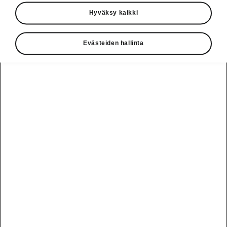
Käyttöohjeet
Hyväksy kaikki
Škoda Shop
Evästeiden hallinta
Edut
Käyttöohjeet
Osta Škoda
Avustinjärjestelmät
Näytä
Škoda
verkossa
kaikki
automallit
Entä jos oletkin
Škoda
jo perillä?
Yksityisleasing
Sähköautot ja
Peaq
hybridit
Rekrytointi
Škodan
Epiq
Vakuutus
Sähköautot ja
Ota yhteyttä
hybridit
Elroq
Joustava
Historia
Ladattavat
Enyaq
Škoda
hybridit
Huolenpitosopimus
Vastuullisuus
Enyaq Coupé
Vinkkejä
Avustinjärjestelmät
Tietoa akuista