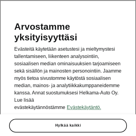
Arvostamme
Vaihde
yksityisyyttäsi
010 436 2000
Evästeitä käytetään asetustesi ja mieltymystesi
Kysymykset ja palaute
tallentamiseen, liikenteen analysointiin,
sosiaalisen median ominaisuuksien tarjoamiseen
sekä sisällön ja mainosten personointiin. Jaamme
myös tietoa sivustomme käytöstä sosiaalisen
median, mainos- ja analytiikkakumppaneidemme
kanssa. Annat suostumuksesi Helkama-Auto Oy.
Katso myös
Lue lisää
Rakenna Škoda
evästekäytännöstämme
Evästekäytäntö.
Jälleenmyyjät ja huolto
Hylkää kaikki
Heti vapaat Škoda-mallit