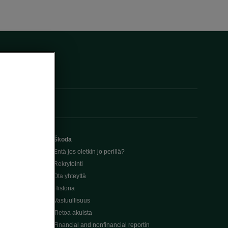
Škoda
Entä jos oletkin jo perillä?
Rekrytointi
Ota yhteyttä
Historia
Vastuullisuus
Tietoa akuista
Financial and nonfinancial reportin