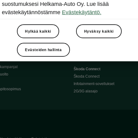
Täyssähköauton huoltaminen
suostumuksesi Helkama-Auto Oy. Lue lisää
llit
Ajoakku ja turvallisuus
evästekäytännöstämme
Evästekäytäntö.
asturimallit
Ohjelmiston päivitys
Julkinen lataus
tajalle
Kotilataus
Hylkää kaikki
Hyväksy kaikki
huoltoon?
Latauspisteet kartalla
 Škoda-varaosat
Latausaikalaskuri
Evästeiden hallinta
Škoda-moottoriöljyt
Toimintamatkalaskuri
ukampanjat
Škoda Connect
uolto
Škoda Connect
Infotainment-sovellukset
pitosopimus
2G/3G alasajo