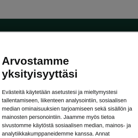
Arvostamme
oda-mallit
Käyttöohjeet
Škoda Shop
yksityisyyttäsi
Käyttöohjeet
Evästeitä käytetään asetustesi ja mieltymystesi
erkossa
Avustinjärjestelmät
sleasing
tallentamiseen, liikenteen analysointiin, sosiaalisen
utus
median ominaisuuksien tarjoamiseen sekä sisällön ja
Sähköautot ja hybridit
Sähköautot ja hybridit
mainosten personointiin. Jaamme myös tietoa
npitosopimus
Ladattavat hybridit
sivustomme käytöstä sosiaalisen median, mainos- ja
telmät
Vinkkejä sähköautoiluun
analytiikkakumppaneidemme kanssa. Annat