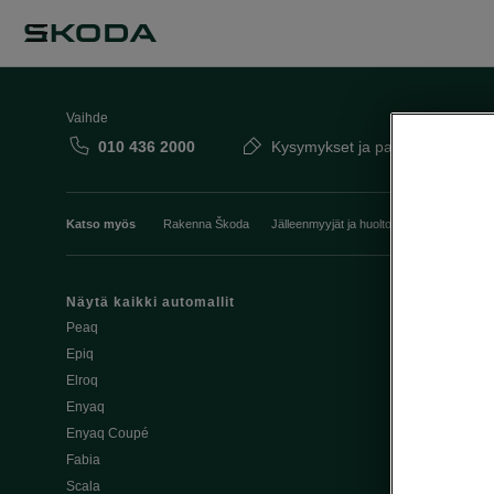
Vaihde
010 436 2000
Kysymykset ja palaute
Katso myös
Rakenna Škoda
Jälleenmyyjät ja huolto
Heti vapaat Šk
Näytä kaikki automallit
Edut
Peaq
Osta Škoda v
Epiq
Škoda Yksityi
Elroq
Škodan Vaku
Enyaq
Joustava
Enyaq Coupé
Škoda Huole
Fabia
Avustinjärjes
Scala
Yritysautot