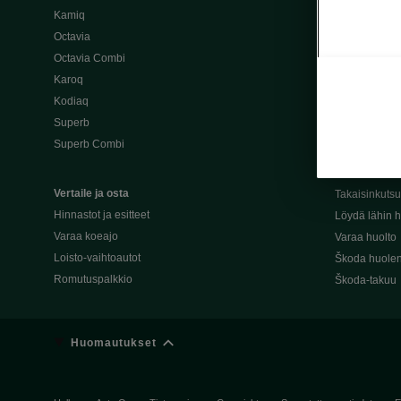
Kamiq
Škoda 4×4 -ma
Octavia
Škoda-katuma
Octavia Combi
Karoq
Palvelut omis
Kodiaq
Miksi merkki
Superb
Alkuperäiset
Superb Combi
Alkuperäiset 
Škodan Reilu
Vertaile ja osta
Takaisinkuts
Hinnastot ja esitteet
Löydä lähin h
Varaa koeajo
Varaa huolto
Loisto-vaihtoautot
Škoda huolen
Romutuspalkkio
Škoda-takuu
Huomautukset