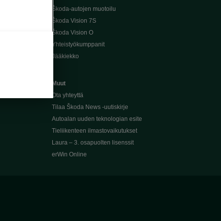
Škoda-autojen muotoilu
Škoda Vision 7S
Škoda Vision O
Yhteistyökumppanit
Jääkiekko
Muut
Ota yhteyttä
Tilaa Škoda News -uutiskirje
Autoalan uuden teknologian esite
Tieliikenteen ilmastovaikutukset
Laura – 3. osapuolten lisenssit
erWin Online