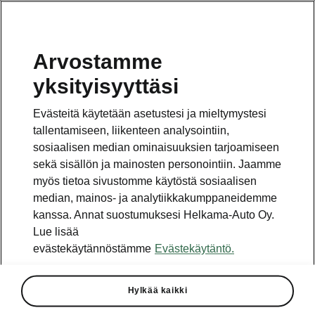
Arvostamme
Vaihde
yksityisyyttäsi
010 436 2000
Evästeitä käytetään asetustesi ja mieltymystesi
Kysymykset ja palaute
tallentamiseen, liikenteen analysointiin,
sosiaalisen median ominaisuuksien tarjoamiseen
sekä sisällön ja mainosten personointiin. Jaamme
myös tietoa sivustomme käytöstä sosiaalisen
median, mainos- ja analytiikkakumppaneidemme
kanssa. Annat suostumuksesi Helkama-Auto Oy.
Katso myös
Lue lisää
Rakenna Škoda
evästekäytännöstämme
Evästekäytäntö.
Jälleenmyyjät ja huolto
Hylkää kaikki
Heti vapaat Škoda-mallit