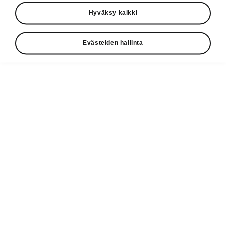
Käyttöohjeet
Hyväksy kaikki
Škoda Shop
Evästeiden hallinta
Edut
Käyttöohjeet
Osta Škoda
Avustinjärjestelmät
Näytä
Škoda
verkossa
kaikki
automallit
Entä jos oletkin
Škoda
jo perillä?
Yksityisleasing
Sähköautot ja
Peaq
hybridit
Rekrytointi
Škodan
Epiq
Vakuutus
Sähköautot ja
Ota yhteyttä
hybridit
Elroq
Joustava
Historia
Ladattavat
Enyaq
Škoda
hybridit
Huolenpitosopimus
Vastuullisuus
Enyaq Coupé
Vinkkejä
Avustinjärjestelmät
Tietoa akuista