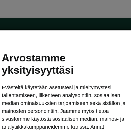
Arvostamme
oda-mallit
Käyttöohjeet
Škoda Shop
yksityisyyttäsi
Käyttöohjeet
Evästeitä käytetään asetustesi ja mieltymystesi
erkossa
Avustinjärjestelmät
sleasing
tallentamiseen, liikenteen analysointiin, sosiaalisen
utus
median ominaisuuksien tarjoamiseen sekä sisällön ja
Sähköautot ja hybridit
Sähköautot ja hybridit
mainosten personointiin. Jaamme myös tietoa
npitosopimus
Ladattavat hybridit
sivustomme käytöstä sosiaalisen median, mainos- ja
telmät
Vinkkejä sähköautoiluun
analytiikkakumppaneidemme kanssa. Annat