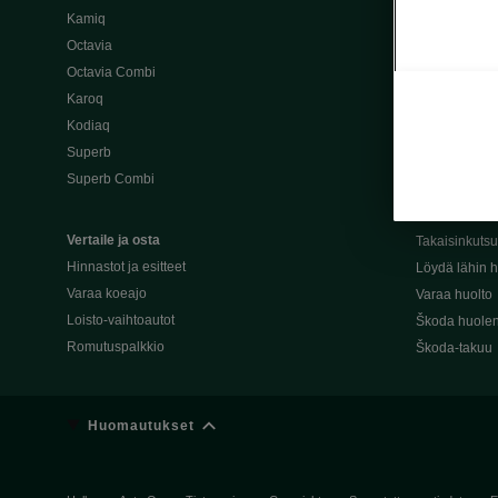
Kamiq
Škoda 4×4 -ma
Octavia
Škoda-katuma
Octavia Combi
Karoq
Palvelut omis
Kodiaq
Miksi merkki
Superb
Alkuperäiset
Superb Combi
Alkuperäiset 
Škodan Reilu
Vertaile ja osta
Takaisinkuts
Hinnastot ja esitteet
Löydä lähin h
Varaa koeajo
Varaa huolto
Loisto-vaihtoautot
Škoda huolen
Romutuspalkkio
Škoda-takuu
Huomautukset