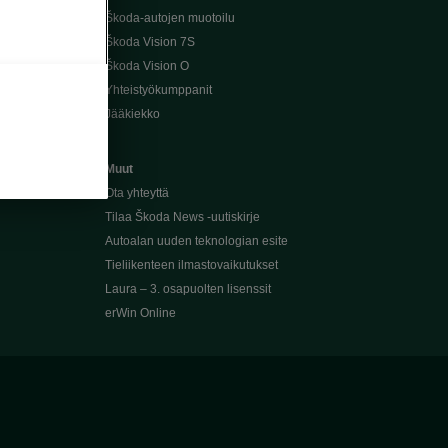
Škoda-autojen muotoilu
Škoda Vision 7S
Škoda Vision O
Yhteistyökumppanit
Jääkiekko
Muut
Ota yhteyttä
Tilaa Škoda News -uutiskirje
Autoalan uuden teknologian esite
Tieliikenteen ilmastovaikutukset
Laura – 3. osapuolten lisenssit
erWin Online