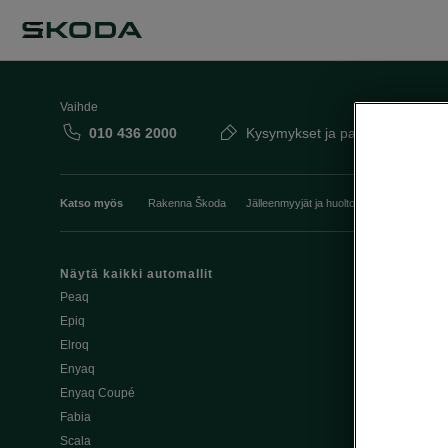
Vaihde
010 436 2000
Kysymykset ja palaute
Katso myös
Rakenna Škoda
Jälleenmyyjät ja huolto
Heti vapaat Šk
Näytä kaikki automallit
Edut
Peaq
Osta Škoda v
Epiq
Škoda Yksityi
Elroq
Škodan Vaku
Enyaq
Joustava
Enyaq Coupé
Škoda Huole
Fabia
Avustinjärjes
Scala
Yritysautot