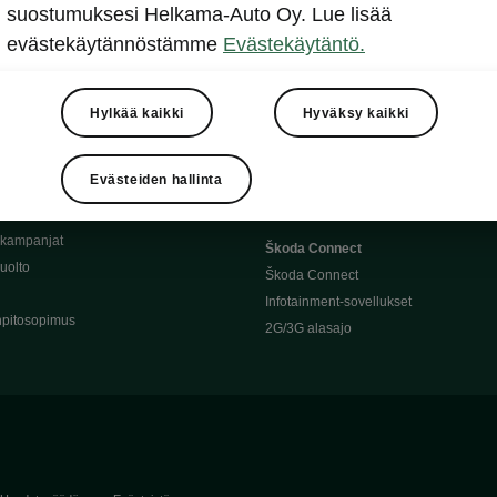
Täyssähköauton huoltaminen
suostumuksesi Helkama-Auto Oy. Lue lisää
llit
Ajoakku ja turvallisuus
evästekäytännöstämme
Evästekäytäntö.
asturimallit
Ohjelmiston päivitys
Julkinen lataus
tajalle
Kotilataus
Hylkää kaikki
Hyväksy kaikki
huoltoon?
Latauspisteet kartalla
 Škoda-varaosat
Latausaikalaskuri
Evästeiden hallinta
Škoda-moottoriöljyt
Toimintamatkalaskuri
ukampanjat
Škoda Connect
uolto
Škoda Connect
Infotainment-sovellukset
pitosopimus
2G/3G alasajo