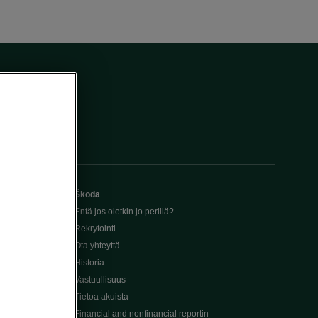
Škoda
Entä jos oletkin jo perillä?
Rekrytointi
Ota yhteyttä
Historia
Vastuullisuus
Tietoa akuista
Financial and nonfinancial reportin