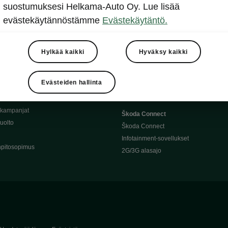
Täyssähköauton huoltaminen
suostumuksesi Helkama-Auto Oy. Lue lisää
llit
Ajoakku ja turvallisuus
evästekäytännöstämme
Evästekäytäntö.
asturimallit
Ohjelmiston päivitys
Julkinen lataus
tajalle
Kotilataus
Hylkää kaikki
Hyväksy kaikki
huoltoon?
Latauspisteet kartalla
 Škoda-varaosat
Latausaikalaskuri
Evästeiden hallinta
Škoda-moottoriöljyt
Toimintamatkalaskuri
ukampanjat
Škoda Connect
uolto
Škoda Connect
Infotainment-sovellukset
pitosopimus
2G/3G alasajo