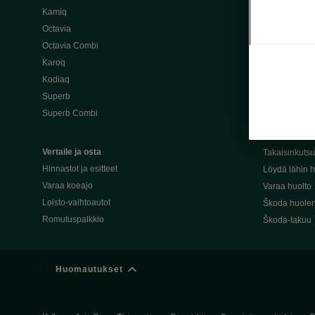
Kamiq
Škoda 4×4 -ma
Octavia
Škoda-katuma
Octavia Combi
Karoq
Palvelut omis
Kodiaq
Miksi merkki
Superb
Alkuperäiset
Superb Combi
Alkuperäiset 
Škodan Reilu
Vertaile ja osta
Takaisinkuts
Hinnastot ja esitteet
Löydä lähin h
Varaa koeajo
Varaa huolto
Loisto-vaihtoautot
Škoda huolen
Romutuspalkkio
Škoda-takuu
Huomautukset