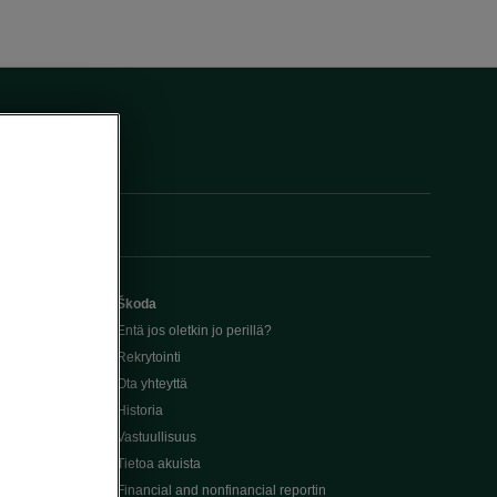
Škoda
Entä jos oletkin jo perillä?
Rekrytointi
Ota yhteyttä
Historia
Vastuullisuus
Tietoa akuista
Financial and nonfinancial reportin