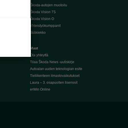
Škoda-autojen muotoilu
Škoda Vision 7S
Škoda Vision O
Yhteistyökumppanit
Jääkiekko
Muut
Ota yhteyttä
Tilaa Škoda News -uutiskirje
Autoalan uuden teknologian esite
Tieliikenteen ilmastovaikutukset
Laura – 3. osapuolten lisenssit
erWin Online