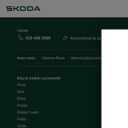
Vaihde
010 436 2000
Kysymykset ja palaute
Katso myös
Rakenna Škoda
Jälleenmyyjät ja huolto
Heti vapaat Šk
Näytä kaikki automallit
Edut
Peaq
Osta Škoda v
Epiq
Škoda Yksityi
Elroq
Škodan Vaku
Enyaq
Joustava
Enyaq Coupé
Škoda Huole
Fabia
Avustinjärjes
Scala
Yritysautot