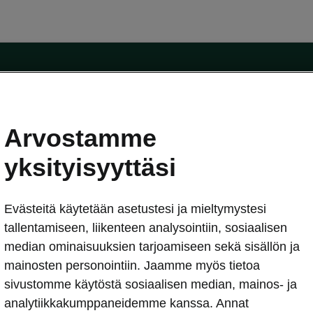
Arvostamme
oda-mallit
Käyttöohjeet
Škoda Shop
yksityisyyttäsi
Käyttöohjeet
Evästeitä käytetään asetustesi ja mieltymystesi
erkossa
Avustinjärjestelmät
sleasing
tallentamiseen, liikenteen analysointiin, sosiaalisen
utus
median ominaisuuksien tarjoamiseen sekä sisällön ja
Sähköautot ja hybridit
Sähköautot ja hybridit
mainosten personointiin. Jaamme myös tietoa
npitosopimus
Ladattavat hybridit
sivustomme käytöstä sosiaalisen median, mainos- ja
telmät
Vinkkejä sähköautoiluun
analytiikkakumppaneidemme kanssa. Annat