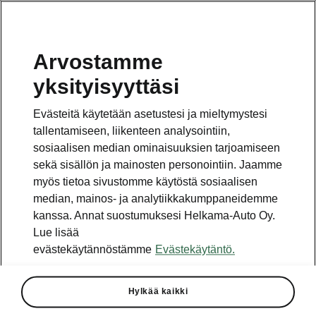
Arvostamme
Vaihde
yksityisyyttäsi
010 436 2000
Evästeitä käytetään asetustesi ja mieltymystesi
Kysymykset ja palaute
tallentamiseen, liikenteen analysointiin,
sosiaalisen median ominaisuuksien tarjoamiseen
sekä sisällön ja mainosten personointiin. Jaamme
myös tietoa sivustomme käytöstä sosiaalisen
median, mainos- ja analytiikkakumppaneidemme
kanssa. Annat suostumuksesi Helkama-Auto Oy.
Katso myös
Lue lisää
Rakenna Škoda
evästekäytännöstämme
Evästekäytäntö.
Jälleenmyyjät ja huolto
Hylkää kaikki
Heti vapaat Škoda-mallit