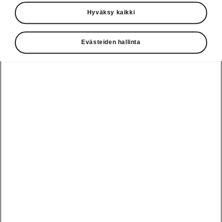
Käyttöohjeet
Hyväksy kaikki
Škoda Shop
Evästeiden hallinta
Edut
Käyttöohjeet
Osta Škoda
Avustinjärjestelmät
Näytä
Škoda
verkossa
kaikki
automallit
Entä jos oletkin
Škoda
jo perillä?
Yksityisleasing
Sähköautot ja
Peaq
hybridit
Rekrytointi
Škodan
Epiq
Vakuutus
Sähköautot ja
Ota yhteyttä
hybridit
Elroq
Joustava
Historia
Ladattavat
Enyaq
Škoda
hybridit
Huolenpitosopimus
Vastuullisuus
Enyaq Coupé
Vinkkejä
Avustinjärjestelmät
Tietoa akuista