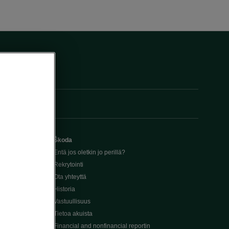
Škoda
Entä jos oletkin jo perillä?
Rekrytointi
Ota yhteyttä
Historia
Vastuullisuus
Tietoa akuista
Financial and nonfinancial reportin