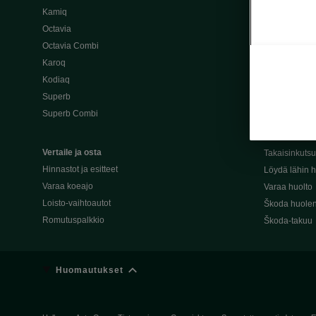
Kamiq
Škoda 4×4 -ma
Octavia
Škoda-katuma
Octavia Combi
Karoq
Palvelut omis
Kodiaq
Miksi merkki
Superb
Alkuperäiset
Superb Combi
Alkuperäiset 
Škodan Reilu
Vertaile ja osta
Takaisinkuts
Hinnastot ja esitteet
Löydä lähin h
Varaa koeajo
Varaa huolto
Loisto-vaihtoautot
Škoda huolen
Romutuspalkkio
Škoda-takuu
Huomautukset