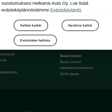
Täyssähköauton huoltaminen
suostumuksesi Helkama-Auto Oy. Lue lisää
llit
Ajoakku ja turvallisuus
evästekäytännöstämme
Evästekäytäntö.
asturimallit
Ohjelmiston päivitys
Julkinen lataus
tajalle
Kotilataus
Hylkää kaikki
Hyväksy kaikki
huoltoon?
Latauspisteet kartalla
 Škoda-varaosat
Latausaikalaskuri
Evästeiden hallinta
Škoda-moottoriöljyt
Toimintamatkalaskuri
ukampanjat
Škoda Connect
uolto
Škoda Connect
Infotainment-sovellukset
pitosopimus
2G/3G alasajo