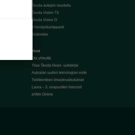
Škoda-autojen muotoilu
Škoda Vision 7S
Škoda Vision O
Yhteistyökumppanit
Jääkiekko
Muut
Ota yhteyttä
Tilaa Škoda News -uutiskirje
Autoalan uuden teknologian esite
Tieliikenteen ilmastovaikutukset
Laura – 3. osapuolten lisenssit
erWin Online