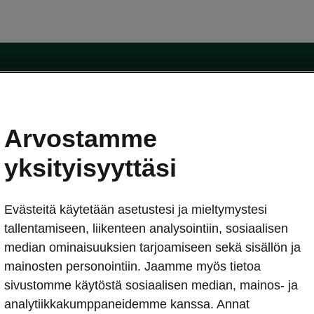
Arvostamme
oda-mallit
Käyttöohjeet
Škoda Shop
yksityisyyttäsi
Käyttöohjeet
Evästeitä käytetään asetustesi ja mieltymystesi
erkossa
Avustinjärjestelmät
sleasing
tallentamiseen, liikenteen analysointiin, sosiaalisen
utus
median ominaisuuksien tarjoamiseen sekä sisällön ja
Sähköautot ja hybridit
Sähköautot ja hybridit
mainosten personointiin. Jaamme myös tietoa
npitosopimus
Ladattavat hybridit
sivustomme käytöstä sosiaalisen median, mainos- ja
telmät
Vinkkejä sähköautoiluun
analytiikkakumppaneidemme kanssa. Annat