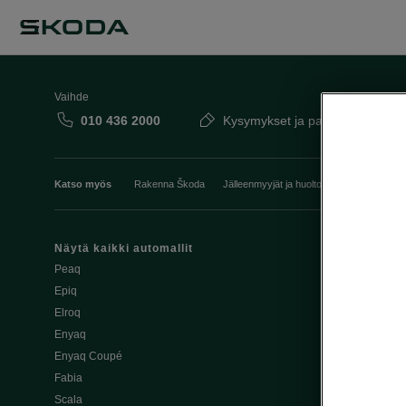
Vaihde
010 436 2000
Kysymykset ja palaute
Katso myös
Rakenna Škoda
Jälleenmyyjät ja huolto
Heti vapaat Šk
Näytä kaikki automallit
Edut
Peaq
Osta Škoda v
Epiq
Škoda Yksityi
Elroq
Škodan Vaku
Enyaq
Joustava
Enyaq Coupé
Škoda Huole
Fabia
Avustinjärjes
Scala
Yritysautot