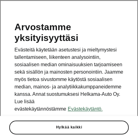
Arvostamme
Vaihde
yksityisyyttäsi
010 436 2000
Evästeitä käytetään asetustesi ja mieltymystesi
Kysymykset ja palaute
tallentamiseen, liikenteen analysointiin,
sosiaalisen median ominaisuuksien tarjoamiseen
sekä sisällön ja mainosten personointiin. Jaamme
myös tietoa sivustomme käytöstä sosiaalisen
median, mainos- ja analytiikkakumppaneidemme
kanssa. Annat suostumuksesi Helkama-Auto Oy.
Katso myös
Lue lisää
Rakenna Škoda
evästekäytännöstämme
Evästekäytäntö.
Jälleenmyyjät ja huolto
Hylkää kaikki
Heti vapaat Škoda-mallit