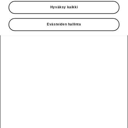
Käyttöohjeet
Hyväksy kaikki
Škoda Shop
Evästeiden hallinta
Edut
Käyttöohjeet
Osta Škoda
Avustinjärjestelmät
Näytä
Škoda
verkossa
kaikki
automallit
Entä jos oletkin
Škoda
jo perillä?
Yksityisleasing
Sähköautot ja
Peaq
hybridit
Rekrytointi
Škodan
Epiq
Vakuutus
Sähköautot ja
Ota yhteyttä
hybridit
Elroq
Joustava
Historia
Ladattavat
Enyaq
Škoda
hybridit
Huolenpitosopimus
Vastuullisuus
Enyaq Coupé
Vinkkejä
Avustinjärjestelmät
Tietoa akuista