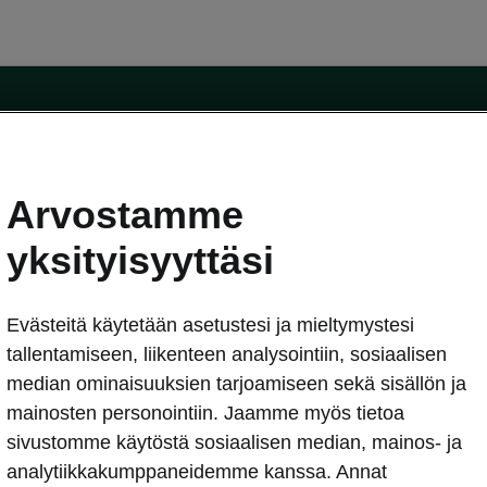
Arvostamme
oda-mallit
Käyttöohjeet
Škoda Shop
yksityisyyttäsi
Käyttöohjeet
Evästeitä käytetään asetustesi ja mieltymystesi
erkossa
Avustinjärjestelmät
sleasing
tallentamiseen, liikenteen analysointiin, sosiaalisen
utus
median ominaisuuksien tarjoamiseen sekä sisällön ja
Sähköautot ja hybridit
Sähköautot ja hybridit
mainosten personointiin. Jaamme myös tietoa
npitosopimus
Ladattavat hybridit
sivustomme käytöstä sosiaalisen median, mainos- ja
telmät
Vinkkejä sähköautoiluun
analytiikkakumppaneidemme kanssa. Annat