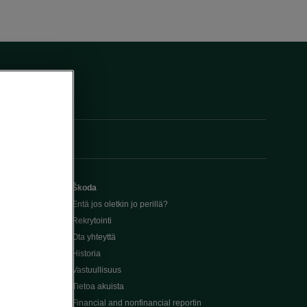
Škoda
Entä jos oletkin jo perillä?
Rekrytointi
Ota yhteyttä
Historia
Vastuullisuus
Tietoa akuista
Financial and nonfinancial reportin