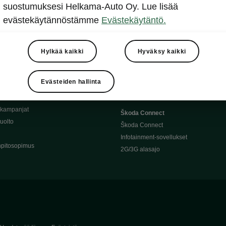
Täyssähköauton huoltaminen
suostumuksesi Helkama-Auto Oy. Lue lisää
llit
Ajoakku ja turvallisuus
evästekäytännöstämme
Evästekäytäntö.
asturimallit
Ohjelmiston päivitys
Julkinen lataus
tajalle
Kotilataus
Hylkää kaikki
Hyväksy kaikki
huoltoon?
Latauspisteet kartalla
 Škoda-varaosat
Latausaikalaskuri
Evästeiden hallinta
Škoda-moottoriöljyt
Toimintamatkalaskuri
ukampanjat
Škoda Connect
uolto
Škoda Connect
Infotainment-sovellukset
pitosopimus
2G/3G alasajo