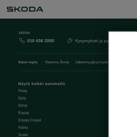
Vaihde
010 436 2000
Kysymykset ja palaute
Katso myös
Rakenna Škoda
Jälleenmyyjät ja huolto
Heti vapaat Šk
Näytä kaikki automallit
Edut
Peaq
Osta Škoda v
Epiq
Škoda Yksityi
Elroq
Škodan Vaku
Enyaq
Joustava
Enyaq Coupé
Škoda Huole
Fabia
Avustinjärjes
Scala
Yritysautot