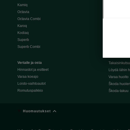
Kamiq
Škoda 4×4 -ma
Octavia
Škoda-katuma
Octavia Combi
Karoq
Palvelut omis
Kodiaq
Miksi merkki
Superb
Alkuperäiset
Superb Combi
Alkuperäiset 
Škodan Reilu
Vertaile ja osta
Takaisinkuts
Hinnastot ja esitteet
Löydä lähin h
Varaa koeajo
Varaa huolto
Loisto-vaihtoautot
Škoda huolen
Romutuspalkkio
Škoda-takuu
Huomautukset