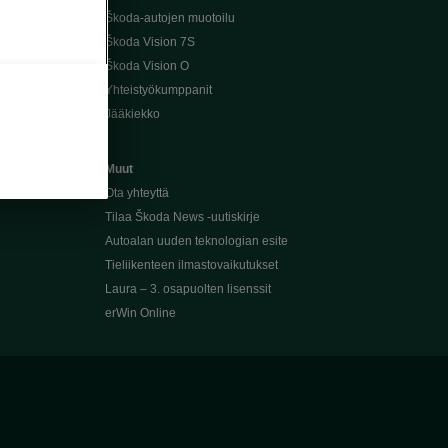
Škoda-autojen muotoilu
Škoda Vision 7S
Škoda Vision O
Yhteistyökumppanit
Jääkiekko
Muut
Ota yhteyttä
Tilaa Škoda News -uutiskirje
Autoalan uuden teknologian esite
Tieliikenteen ilmastovaikutukset
Laura – 3. osapuolten lisenssit
erWin Online