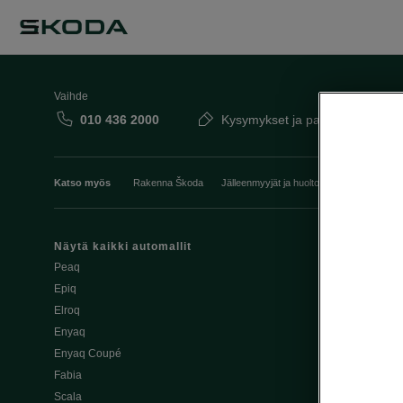
Vaihde
010 436 2000
Kysymykset ja palaute
Katso myös
Rakenna Škoda
Jälleenmyyjät ja huolto
Heti vapaat Šk
Näytä kaikki automallit
Edut
Peaq
Osta Škoda v
Epiq
Škoda Yksityi
Elroq
Škodan Vaku
Enyaq
Joustava
Enyaq Coupé
Škoda Huole
Fabia
Avustinjärjes
Scala
Yritysautot