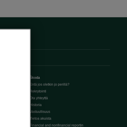
Škoda
Entä jos oletkin jo perillä?
Rekrytointi
Ota yhteyttä
Historia
Vastuullisuus
Tietoa akuista
Financial and nonfinancial reportin