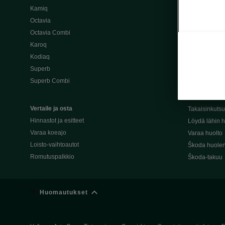
Kamiq
Škoda 4×4 -ma
Octavia
Škoda-katuma
Octavia Combi
Karoq
Palvelut omis
Kodiaq
Miksi merkki
Superb
Alkuperäiset
Superb Combi
Alkuperäiset 
Škodan Reilu
Vertaile ja osta
Takaisinkuts
Hinnastot ja esitteet
Löydä lähin h
Varaa koeajo
Varaa huolto
Loisto-vaihtoautot
Škoda huolen
Romutuspalkkio
Škoda-takuu
Huomautukset