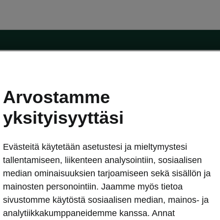
Arvostamme
oda-mallit
Käyttöohjeet
Škoda Shop
yksityisyyttäsi
Käyttöohjeet
Evästeitä käytetään asetustesi ja mieltymystesi
erkossa
Avustinjärjestelmät
sleasing
tallentamiseen, liikenteen analysointiin, sosiaalisen
utus
median ominaisuuksien tarjoamiseen sekä sisällön ja
Sähköautot ja hybridit
Sähköautot ja hybridit
mainosten personointiin. Jaamme myös tietoa
npitosopimus
Ladattavat hybridit
sivustomme käytöstä sosiaalisen median, mainos- ja
telmät
Vinkkejä sähköautoiluun
analytiikkakumppaneidemme kanssa. Annat