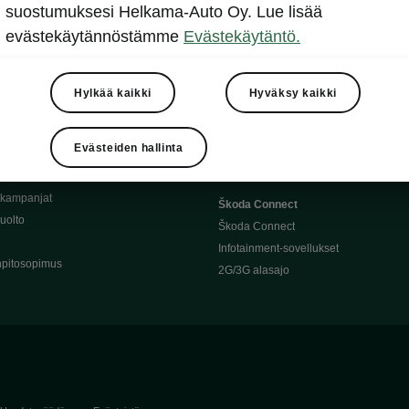
Täyssähköauton huoltaminen
suostumuksesi Helkama-Auto Oy. Lue lisää
llit
Ajoakku ja turvallisuus
evästekäytännöstämme
Evästekäytäntö.
asturimallit
Ohjelmiston päivitys
Julkinen lataus
tajalle
Kotilataus
Hylkää kaikki
Hyväksy kaikki
huoltoon?
Latauspisteet kartalla
 Škoda-varaosat
Latausaikalaskuri
Evästeiden hallinta
Škoda-moottoriöljyt
Toimintamatkalaskuri
ukampanjat
Škoda Connect
uolto
Škoda Connect
Infotainment-sovellukset
pitosopimus
2G/3G alasajo