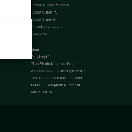
Škoda-autojen muotoilu
Škoda Vision 7S
Škoda Vision O
Yhteistyökumppanit
Jääkiekko
Muut
Ota yhteyttä
Tilaa Škoda News -uutiskirje
Autoalan uuden teknologian esite
Tieliikenteen ilmastovaikutukset
Laura – 3. osapuolten lisenssit
erWin Online