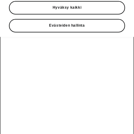
Käyttöohjeet
Hyväksy kaikki
Škoda Shop
Evästeiden hallinta
Edut
Käyttöohjeet
Osta Škoda
Avustinjärjestelmät
Näytä
Škoda
verkossa
kaikki
automallit
Entä jos oletkin
Škoda
jo perillä?
Yksityisleasing
Sähköautot ja
Peaq
hybridit
Rekrytointi
Škodan
Epiq
Vakuutus
Sähköautot ja
Ota yhteyttä
hybridit
Elroq
Joustava
Historia
Ladattavat
Enyaq
Škoda
hybridit
Huolenpitosopimus
Vastuullisuus
Enyaq Coupé
Vinkkejä
Avustinjärjestelmät
Tietoa akuista