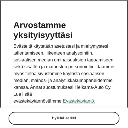
Arvostamme
Vaihde
yksityisyyttäsi
010 436 2000
Evästeitä käytetään asetustesi ja mieltymystesi
Kysymykset ja palaute
tallentamiseen, liikenteen analysointiin,
sosiaalisen median ominaisuuksien tarjoamiseen
sekä sisällön ja mainosten personointiin. Jaamme
myös tietoa sivustomme käytöstä sosiaalisen
median, mainos- ja analytiikkakumppaneidemme
kanssa. Annat suostumuksesi Helkama-Auto Oy.
Katso myös
Lue lisää
Rakenna Škoda
evästekäytännöstämme
Evästekäytäntö.
Jälleenmyyjät ja huolto
Hylkää kaikki
Heti vapaat Škoda-mallit