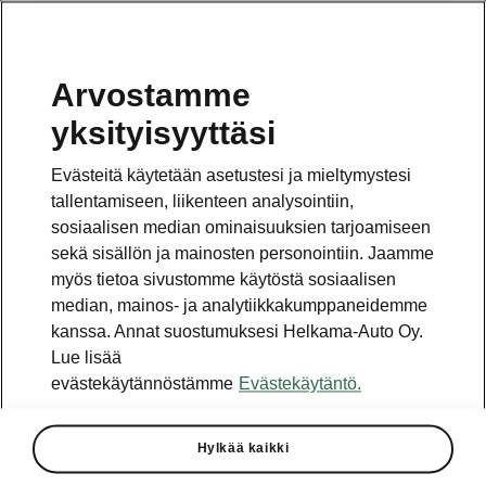
Arvostamme
Vaihde
yksityisyyttäsi
010 436 2000
Evästeitä käytetään asetustesi ja mieltymystesi
Kysymykset ja palaute
tallentamiseen, liikenteen analysointiin,
sosiaalisen median ominaisuuksien tarjoamiseen
sekä sisällön ja mainosten personointiin. Jaamme
myös tietoa sivustomme käytöstä sosiaalisen
median, mainos- ja analytiikkakumppaneidemme
kanssa. Annat suostumuksesi Helkama-Auto Oy.
Katso myös
Lue lisää
Rakenna Škoda
evästekäytännöstämme
Evästekäytäntö.
Jälleenmyyjät ja huolto
Hylkää kaikki
Heti vapaat Škoda-mallit