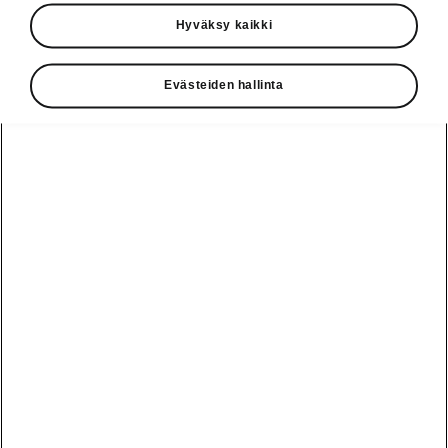
Käyttöohjeet
Hyväksy kaikki
Škoda Shop
Evästeiden hallinta
Edut
Käyttöohjeet
Osta Škoda
Avustinjärjestelmät
Näytä
Škoda
verkossa
kaikki
automallit
Entä jos oletkin
Škoda
jo perillä?
Yksityisleasing
Sähköautot ja
Peaq
hybridit
Rekrytointi
Škodan
Epiq
Vakuutus
Sähköautot ja
Ota yhteyttä
hybridit
Elroq
Joustava
Historia
Ladattavat
Enyaq
Škoda
hybridit
Huolenpitosopimus
Vastuullisuus
Enyaq Coupé
Vinkkejä
Avustinjärjestelmät
Tietoa akuista