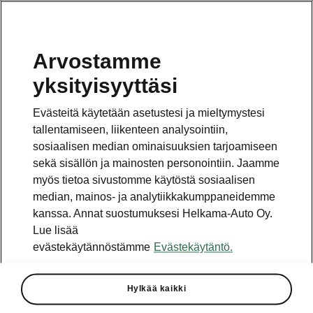
Arvostamme
Vaihde
yksityisyyttäsi
010 436 2000
Evästeitä käytetään asetustesi ja mieltymystesi
Kysymykset ja palaute
tallentamiseen, liikenteen analysointiin,
sosiaalisen median ominaisuuksien tarjoamiseen
sekä sisällön ja mainosten personointiin. Jaamme
myös tietoa sivustomme käytöstä sosiaalisen
median, mainos- ja analytiikkakumppaneidemme
kanssa. Annat suostumuksesi Helkama-Auto Oy.
Katso myös
Lue lisää
Rakenna Škoda
evästekäytännöstämme
Evästekäytäntö.
Jälleenmyyjät ja huolto
Hylkää kaikki
Heti vapaat Škoda-mallit