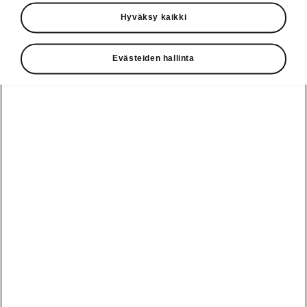
Käyttöohjeet
Hyväksy kaikki
Škoda Shop
Evästeiden hallinta
Edut
Käyttöohjeet
Osta Škoda
Avustinjärjestelmät
Näytä
Škoda
verkossa
kaikki
automallit
Entä jos oletkin
Škoda
jo perillä?
Yksityisleasing
Sähköautot ja
Peaq
hybridit
Rekrytointi
Škodan
Epiq
Vakuutus
Sähköautot ja
Ota yhteyttä
hybridit
Elroq
Joustava
Historia
Ladattavat
Enyaq
Škoda
hybridit
Huolenpitosopimus
Vastuullisuus
Enyaq Coupé
Vinkkejä
Avustinjärjestelmät
Tietoa akuista