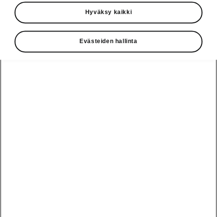
Käyttöohjeet
Hyväksy kaikki
Škoda Shop
Evästeiden hallinta
Edut
Käyttöohjeet
Osta Škoda
Avustinjärjestelmät
Näytä
Škoda
verkossa
kaikki
automallit
Entä jos oletkin
Škoda
jo perillä?
Yksityisleasing
Sähköautot ja
Peaq
hybridit
Rekrytointi
Škodan
Epiq
Vakuutus
Sähköautot ja
Ota yhteyttä
hybridit
Elroq
Joustava
Historia
Ladattavat
Enyaq
Škoda
hybridit
Huolenpitosopimus
Vastuullisuus
Enyaq Coupé
Vinkkejä
Avustinjärjestelmät
Tietoa akuista