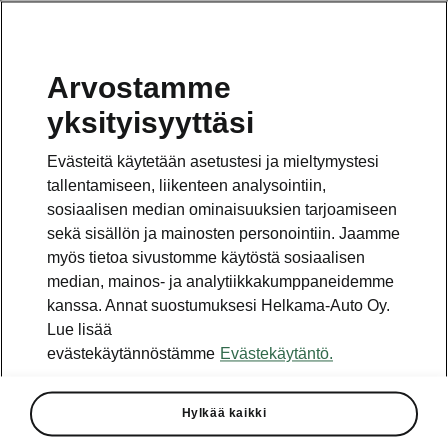
Arvostamme
Vaihde
yksityisyyttäsi
010 436 2000
Evästeitä käytetään asetustesi ja mieltymystesi
Kysymykset ja palaute
tallentamiseen, liikenteen analysointiin,
sosiaalisen median ominaisuuksien tarjoamiseen
sekä sisällön ja mainosten personointiin. Jaamme
myös tietoa sivustomme käytöstä sosiaalisen
median, mainos- ja analytiikkakumppaneidemme
kanssa. Annat suostumuksesi Helkama-Auto Oy.
Katso myös
Lue lisää
Rakenna Škoda
evästekäytännöstämme
Evästekäytäntö.
Jälleenmyyjät ja huolto
Hylkää kaikki
Heti vapaat Škoda-mallit