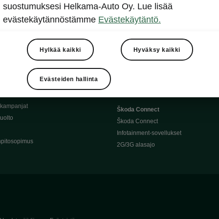
Täyssähköauton huoltaminen
suostumuksesi Helkama-Auto Oy. Lue lisää
llit
Ajoakku ja turvallisuus
evästekäytännöstämme
Evästekäytäntö.
asturimallit
Ohjelmiston päivitys
Julkinen lataus
tajalle
Kotilataus
Hylkää kaikki
Hyväksy kaikki
huoltoon?
Latauspisteet kartalla
 Škoda-varaosat
Latausaikalaskuri
Evästeiden hallinta
Škoda-moottoriöljyt
Toimintamatkalaskuri
ukampanjat
Škoda Connect
uolto
Škoda Connect
Infotainment-sovellukset
pitosopimus
2G/3G alasajo