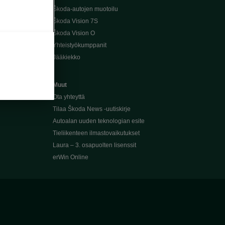
Škoda-autojen muotoilu
Škoda Vision 7S
Škoda Vision O
Yhteistyökumppanit
Jääkiekko
Muut
Ota yhteyttä
Tilaa Škoda News -uutiskirje
Autoalan uuden teknologian esite
Tieliikenteen ilmastovaikutukset
Laura – 3. osapuolten lisenssit
erWin Online