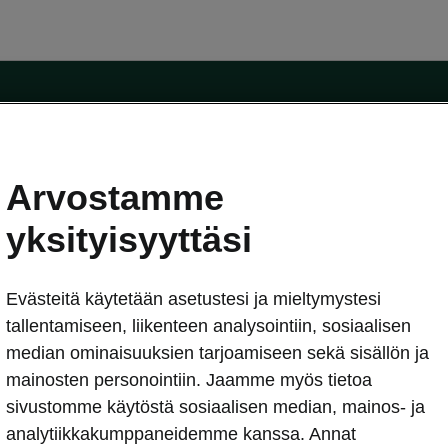
Arvostamme
oda-mallit
Käyttöohjeet
Škoda Shop
yksityisyyttäsi
Käyttöohjeet
Evästeitä käytetään asetustesi ja mieltymystesi
erkossa
Avustinjärjestelmät
sleasing
tallentamiseen, liikenteen analysointiin, sosiaalisen
utus
median ominaisuuksien tarjoamiseen sekä sisällön ja
Sähköautot ja hybridit
Sähköautot ja hybridit
mainosten personointiin. Jaamme myös tietoa
npitosopimus
Ladattavat hybridit
sivustomme käytöstä sosiaalisen median, mainos- ja
telmät
Vinkkejä sähköautoiluun
analytiikkakumppaneidemme kanssa. Annat