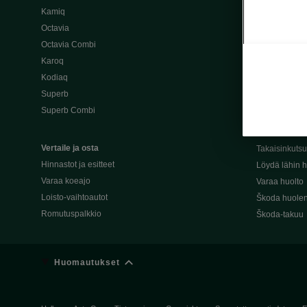
Kamiq
Škoda 4×4 -ma
Octavia
Škoda-katuma
Octavia Combi
Karoq
Palvelut omis
Kodiaq
Miksi merkki
Superb
Alkuperäiset
Superb Combi
Alkuperäiset 
Škodan Reilu
Vertaile ja osta
Takaisinkuts
Hinnastot ja esitteet
Löydä lähin h
Varaa koeajo
Varaa huolto
Loisto-vaihtoautot
Škoda huolen
Romutuspalkkio
Škoda-takuu
Huomautukset