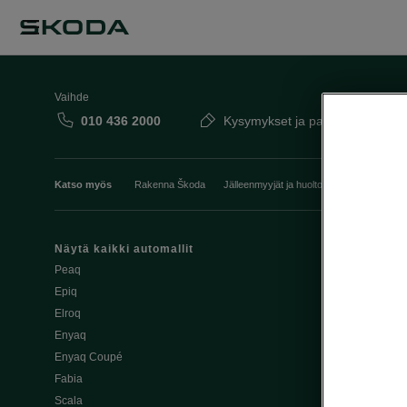
Vaihde
010 436 2000
Kysymykset ja palaute
Katso myös
Rakenna Škoda
Jälleenmyyjät ja huolto
Heti vapaat Šk
Näytä kaikki automallit
Edut
Peaq
Osta Škoda v
Epiq
Škoda Yksityi
Elroq
Škodan Vaku
Enyaq
Joustava
Enyaq Coupé
Škoda Huole
Fabia
Avustinjärjes
Scala
Yritysautot