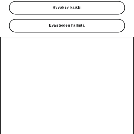
Käyttöohjeet
Hyväksy kaikki
Škoda Shop
Evästeiden hallinta
Edut
Käyttöohjeet
Osta Škoda
Avustinjärjestelmät
Näytä
Škoda
verkossa
kaikki
automallit
Entä jos oletkin
Škoda
jo perillä?
Yksityisleasing
Sähköautot ja
Peaq
hybridit
Rekrytointi
Škodan
Epiq
Vakuutus
Sähköautot ja
Ota yhteyttä
hybridit
Elroq
Joustava
Historia
Ladattavat
Enyaq
Škoda
hybridit
Huolenpitosopimus
Vastuullisuus
Enyaq Coupé
Vinkkejä
Avustinjärjestelmät
Tietoa akuista