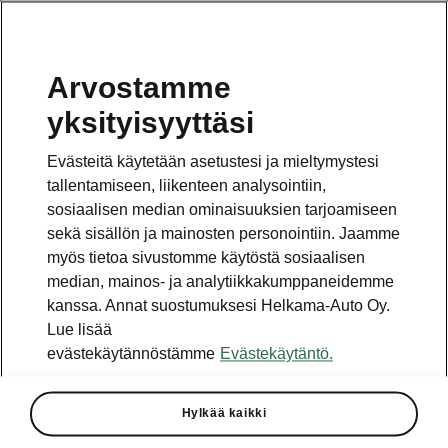
Arvostamme
Vaihde
yksityisyyttäsi
010 436 2000
Evästeitä käytetään asetustesi ja mieltymystesi
Kysymykset ja palaute
tallentamiseen, liikenteen analysointiin,
sosiaalisen median ominaisuuksien tarjoamiseen
sekä sisällön ja mainosten personointiin. Jaamme
myös tietoa sivustomme käytöstä sosiaalisen
median, mainos- ja analytiikkakumppaneidemme
kanssa. Annat suostumuksesi Helkama-Auto Oy.
Katso myös
Lue lisää
Rakenna Škoda
evästekäytännöstämme
Evästekäytäntö.
Jälleenmyyjät ja huolto
Hylkää kaikki
Heti vapaat Škoda-mallit