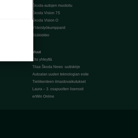
Škoda-autojen muotoilu
Škoda Vision 7S
Škoda Vision O
Yhteistyökumppanit
Jääkiekko
Muut
Ota yhteyttä
Tilaa Škoda News -uutiskirje
Autoalan uuden teknologian esite
Tieliikenteen ilmastovaikutukset
Laura – 3. osapuolten lisenssit
erWin Online