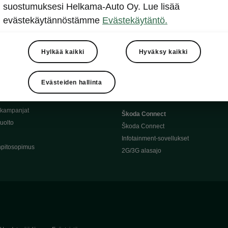
Täyssähköauton huoltaminen
suostumuksesi Helkama-Auto Oy. Lue lisää
llit
Ajoakku ja turvallisuus
evästekäytännöstämme
Evästekäytäntö.
asturimallit
Ohjelmiston päivitys
Julkinen lataus
tajalle
Kotilataus
Hylkää kaikki
Hyväksy kaikki
huoltoon?
Latauspisteet kartalla
 Škoda-varaosat
Latausaikalaskuri
Evästeiden hallinta
Škoda-moottoriöljyt
Toimintamatkalaskuri
ukampanjat
Škoda Connect
uolto
Škoda Connect
Infotainment-sovellukset
pitosopimus
2G/3G alasajo