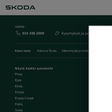
Vaihde
010 436 2000
Kysymykset ja palaute
Katso myös
Rakenna Škoda
Jälleenmyyjät ja huolto
Heti vapaat Šk
Näytä kaikki automallit
Edut
Peaq
Osta Škoda v
Epiq
Škoda Yksityi
Elroq
Škodan Vaku
Enyaq
Joustava
Enyaq Coupé
Škoda Huole
Fabia
Avustinjärjes
Scala
Yritysautot