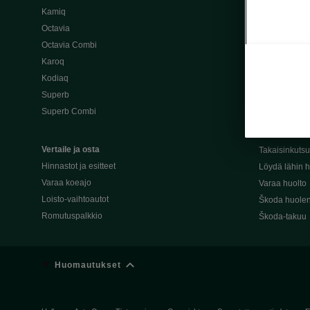
Kamiq
Škoda 4×4 -ma
Octavia
Škoda-katuma
Octavia Combi
Karoq
Palvelut omis
Kodiaq
Miksi merkki
Superb
Alkuperäiset
Superb Combi
Alkuperäiset 
Škodan Reilu
Vertaile ja osta
Takaisinkuts
Hinnastot ja esitteet
Löydä lähin h
Varaa koeajo
Varaa huolto
Loisto-vaihtoautot
Škoda huolen
Romutuspalkkio
Škoda-takuu
Huomautukset