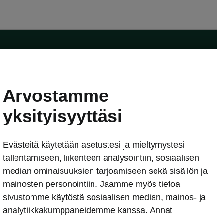
Arvostamme
oda-mallit
Käyttöohjeet
Škoda Shop
yksityisyyttäsi
Käyttöohjeet
Evästeitä käytetään asetustesi ja mieltymystesi
erkossa
Avustinjärjestelmät
sleasing
tallentamiseen, liikenteen analysointiin, sosiaalisen
utus
median ominaisuuksien tarjoamiseen sekä sisällön ja
Sähköautot ja hybridit
Sähköautot ja hybridit
mainosten personointiin. Jaamme myös tietoa
npitosopimus
Ladattavat hybridit
sivustomme käytöstä sosiaalisen median, mainos- ja
telmät
Vinkkejä sähköautoiluun
analytiikkakumppaneidemme kanssa. Annat