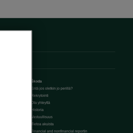
Škoda
Entä jos oletkin jo perillä?
Rekrytointi
Ota yhteyttä
Historia
Vastuullisuus
Tietoa akuista
Financial and nonfinancial reportin