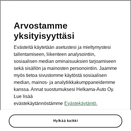
Arvostamme
Vaihde
yksityisyyttäsi
010 436 2000
Evästeitä käytetään asetustesi ja mieltymystesi
Kysymykset ja palaute
tallentamiseen, liikenteen analysointiin,
sosiaalisen median ominaisuuksien tarjoamiseen
sekä sisällön ja mainosten personointiin. Jaamme
myös tietoa sivustomme käytöstä sosiaalisen
median, mainos- ja analytiikkakumppaneidemme
kanssa. Annat suostumuksesi Helkama-Auto Oy.
Katso myös
Lue lisää
Rakenna Škoda
evästekäytännöstämme
Evästekäytäntö.
Jälleenmyyjät ja huolto
Hylkää kaikki
Heti vapaat Škoda-mallit