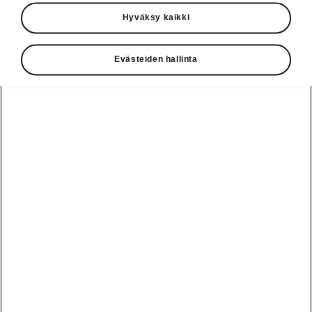
Käyttöohjeet
Hyväksy kaikki
Škoda Shop
Evästeiden hallinta
Edut
Käyttöohjeet
Osta Škoda
Avustinjärjestelmät
Näytä
Škoda
verkossa
kaikki
automallit
Entä jos oletkin
Škoda
jo perillä?
Yksityisleasing
Sähköautot ja
Peaq
hybridit
Rekrytointi
Škodan
Epiq
Vakuutus
Sähköautot ja
Ota yhteyttä
hybridit
Elroq
Joustava
Historia
Ladattavat
Enyaq
Škoda
hybridit
Huolenpitosopimus
Vastuullisuus
Enyaq Coupé
Vinkkejä
Avustinjärjestelmät
Tietoa akuista