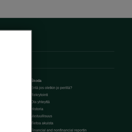
Škoda
Entä jos oletkin jo perillä?
Rekrytointi
Ota yhteyttä
Historia
Vastuullisuus
Tietoa akuista
Financial and nonfinancial reportin