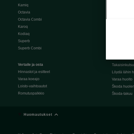
Kamiq
Škoda 4×4 -ma
Octavia
Škoda-katuma
Octavia Combi
Karoq
Palvelut omis
Kodiaq
Miksi merkki
Superb
Alkuperäiset
Superb Combi
Alkuperäiset 
Škodan Reilu
Vertaile ja osta
Takaisinkuts
Hinnastot ja esitteet
Löydä lähin h
Varaa koeajo
Varaa huolto
Loisto-vaihtoautot
Škoda huolen
Romutuspalkkio
Škoda-takuu
Huomautukset