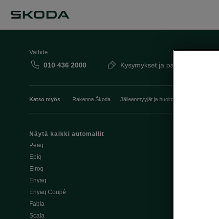
Vaihde
010 436 2000
Kysymykset ja palaute
Katso myös
Rakenna Škoda
Jälleenmyyjät ja huolto
Heti vapaat Šk
Näytä kaikki automallit
Edut
Peaq
Osta Škoda v
Epiq
Škoda Yksityi
Elroq
Škodan Vaku
Enyaq
Joustava
Enyaq Coupé
Škoda Huole
Fabia
Avustinjärjes
Scala
Yritysautot