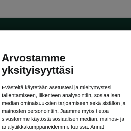
Arvostamme
oda-mallit
Käyttöohjeet
Škoda Shop
yksityisyyttäsi
Käyttöohjeet
Evästeitä käytetään asetustesi ja mieltymystesi
erkossa
Avustinjärjestelmät
sleasing
tallentamiseen, liikenteen analysointiin, sosiaalisen
utus
median ominaisuuksien tarjoamiseen sekä sisällön ja
Sähköautot ja hybridit
Sähköautot ja hybridit
mainosten personointiin. Jaamme myös tietoa
npitosopimus
Ladattavat hybridit
sivustomme käytöstä sosiaalisen median, mainos- ja
telmät
Vinkkejä sähköautoiluun
analytiikkakumppaneidemme kanssa. Annat