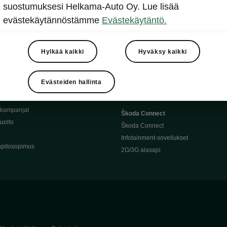
Täyssähköauton huoltaminen
suostumuksesi Helkama-Auto Oy. Lue lisää
llit
Ajoakku ja turvallisuus
evästekäytännöstämme
Evästekäytäntö.
asturimallit
Ohjelmiston päivitys
Julkinen lataus
tajalle
Kotilataus
Hylkää kaikki
Hyväksy kaikki
huoltoon?
Latauspisteet kartalla
 Škoda-varaosat
Latausaikalaskuri
Evästeiden hallinta
Škoda-moottoriöljyt
Toimintamatkalaskuri
ukampanjat
Škoda Connect
uolto
Škoda Connect
Infotainment-sovellukset
pitosopimus
2G/3G alasajo