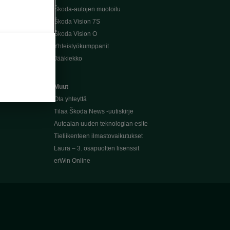
Škoda-autojen muotoilu
Škoda Vision 7S
Škoda Vision O
Yhteistyökumppanit
Jääkiekko
Muut
Ota yhteyttä
Tilaa Škoda News -uutiskirje
Autoalan uuden teknologian esite
Tieliikenteen ilmastovaikutukset
Laura – 3. osapuolten lisenssit
erWin Online