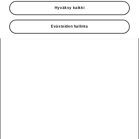
Käyttöohjeet
Hyväksy kaikki
Škoda Shop
Evästeiden hallinta
Edut
Käyttöohjeet
Osta Škoda
Avustinjärjestelmät
Näytä
Škoda
verkossa
kaikki
automallit
Entä jos oletkin
Škoda
jo perillä?
Yksityisleasing
Sähköautot ja
Peaq
hybridit
Rekrytointi
Škodan
Epiq
Vakuutus
Sähköautot ja
Ota yhteyttä
hybridit
Elroq
Joustava
Historia
Ladattavat
Enyaq
Škoda
hybridit
Huolenpitosopimus
Vastuullisuus
Enyaq Coupé
Vinkkejä
Avustinjärjestelmät
Tietoa akuista