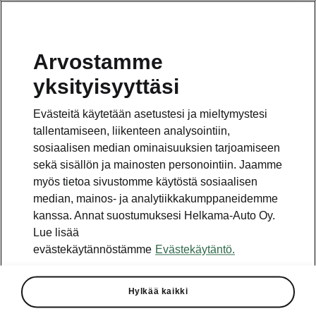
Arvostamme
Vaihde
yksityisyyttäsi
010 436 2000
Evästeitä käytetään asetustesi ja mieltymystesi
Kysymykset ja palaute
tallentamiseen, liikenteen analysointiin,
sosiaalisen median ominaisuuksien tarjoamiseen
sekä sisällön ja mainosten personointiin. Jaamme
myös tietoa sivustomme käytöstä sosiaalisen
median, mainos- ja analytiikkakumppaneidemme
kanssa. Annat suostumuksesi Helkama-Auto Oy.
Katso myös
Lue lisää
Rakenna Škoda
evästekäytännöstämme
Evästekäytäntö.
Jälleenmyyjät ja huolto
Hylkää kaikki
Heti vapaat Škoda-mallit