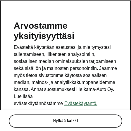
Arvostamme
Vaihde
yksityisyyttäsi
010 436 2000
Evästeitä käytetään asetustesi ja mieltymystesi
Kysymykset ja palaute
tallentamiseen, liikenteen analysointiin,
sosiaalisen median ominaisuuksien tarjoamiseen
sekä sisällön ja mainosten personointiin. Jaamme
myös tietoa sivustomme käytöstä sosiaalisen
median, mainos- ja analytiikkakumppaneidemme
kanssa. Annat suostumuksesi Helkama-Auto Oy.
Katso myös
Lue lisää
Rakenna Škoda
evästekäytännöstämme
Evästekäytäntö.
Jälleenmyyjät ja huolto
Hylkää kaikki
Heti vapaat Škoda-mallit