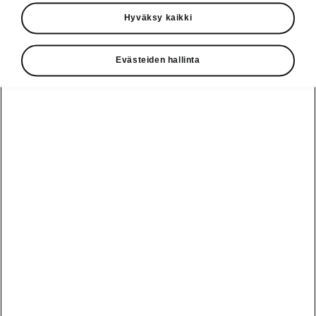
Käyttöohjeet
Hyväksy kaikki
Škoda Shop
Evästeiden hallinta
Edut
Käyttöohjeet
Osta Škoda
Avustinjärjestelmät
Näytä
Škoda
verkossa
kaikki
automallit
Entä jos oletkin
Škoda
jo perillä?
Yksityisleasing
Sähköautot ja
Peaq
hybridit
Rekrytointi
Škodan
Epiq
Vakuutus
Sähköautot ja
Ota yhteyttä
hybridit
Elroq
Joustava
Historia
Ladattavat
Enyaq
Škoda
hybridit
Huolenpitosopimus
Vastuullisuus
Enyaq Coupé
Vinkkejä
Avustinjärjestelmät
Tietoa akuista