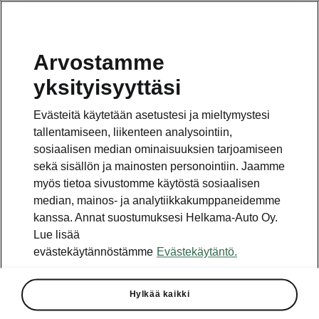
Arvostamme
Vaihde
yksityisyyttäsi
010 436 2000
Evästeitä käytetään asetustesi ja mieltymystesi
Kysymykset ja palaute
tallentamiseen, liikenteen analysointiin,
sosiaalisen median ominaisuuksien tarjoamiseen
sekä sisällön ja mainosten personointiin. Jaamme
myös tietoa sivustomme käytöstä sosiaalisen
median, mainos- ja analytiikkakumppaneidemme
kanssa. Annat suostumuksesi Helkama-Auto Oy.
Katso myös
Lue lisää
Rakenna Škoda
evästekäytännöstämme
Evästekäytäntö.
Jälleenmyyjät ja huolto
Hylkää kaikki
Heti vapaat Škoda-mallit