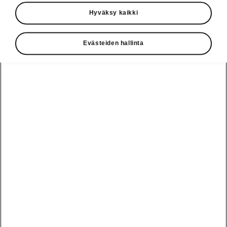
Käyttöohjeet
Hyväksy kaikki
Škoda Shop
Evästeiden hallinta
Edut
Käyttöohjeet
Osta Škoda
Avustinjärjestelmät
Näytä
Škoda
verkossa
kaikki
automallit
Entä jos oletkin
Škoda
jo perillä?
Yksityisleasing
Sähköautot ja
Peaq
hybridit
Rekrytointi
Škodan
Epiq
Vakuutus
Sähköautot ja
Ota yhteyttä
hybridit
Elroq
Joustava
Historia
Ladattavat
Enyaq
Škoda
hybridit
Huolenpitosopimus
Vastuullisuus
Enyaq Coupé
Vinkkejä
Avustinjärjestelmät
Tietoa akuista