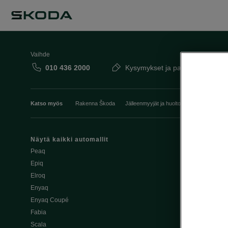
Vaihde
010 436 2000
Kysymykset ja palaute
Katso myös
Rakenna Škoda
Jälleenmyyjät ja huolto
Heti vapaat Šk
Näytä kaikki automallit
Edut
Peaq
Osta Škoda v
Epiq
Škoda Yksityi
Elroq
Škodan Vaku
Enyaq
Joustava
Enyaq Coupé
Škoda Huole
Fabia
Avustinjärjes
Scala
Yritysautot