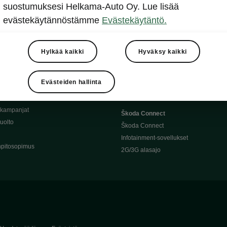
Täyssähköauton huoltaminen
suostumuksesi Helkama-Auto Oy. Lue lisää
llit
Ajoakku ja turvallisuus
evästekäytännöstämme
Evästekäytäntö.
asturimallit
Ohjelmiston päivitys
Julkinen lataus
tajalle
Kotilataus
Hylkää kaikki
Hyväksy kaikki
huoltoon?
Latauspisteet kartalla
 Škoda-varaosat
Latausaikalaskuri
Evästeiden hallinta
Škoda-moottoriöljyt
Toimintamatkalaskuri
ukampanjat
Škoda Connect
uolto
Škoda Connect
Infotainment-sovellukset
pitosopimus
2G/3G alasajo