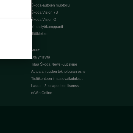
Škoda-autojen muotoilu
Škoda Vision 7S
Škoda Vision O
Yhteistyökumppanit
Jääkiekko
Muut
Ota yhteyttä
Tilaa Škoda News -uutiskirje
Autoalan uuden teknologian esite
Tieliikenteen ilmastovaikutukset
Laura – 3. osapuolten lisenssit
erWin Online