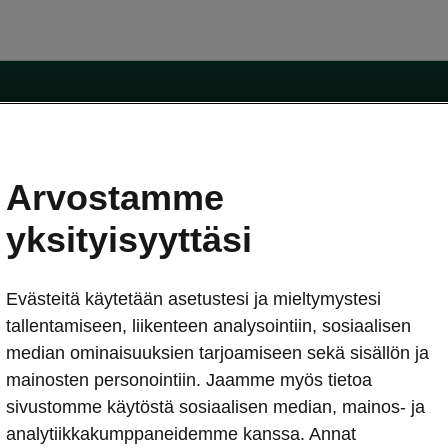
Arvostamme
oda-mallit
Käyttöohjeet
Škoda Shop
yksityisyyttäsi
Käyttöohjeet
Evästeitä käytetään asetustesi ja mieltymystesi
erkossa
Avustinjärjestelmät
sleasing
tallentamiseen, liikenteen analysointiin, sosiaalisen
utus
median ominaisuuksien tarjoamiseen sekä sisällön ja
Sähköautot ja hybridit
Sähköautot ja hybridit
mainosten personointiin. Jaamme myös tietoa
npitosopimus
Ladattavat hybridit
sivustomme käytöstä sosiaalisen median, mainos- ja
telmät
Vinkkejä sähköautoiluun
analytiikkakumppaneidemme kanssa. Annat