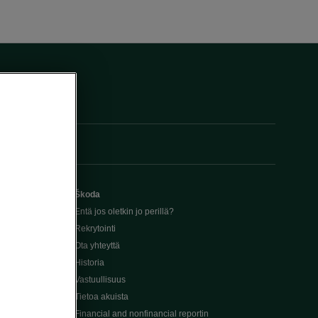
Škoda
Entä jos oletkin jo perillä?
Rekrytointi
Ota yhteyttä
Historia
Vastuullisuus
Tietoa akuista
Financial and nonfinancial reportin