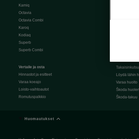
Kamiq
Škoda 4×4 -ma
Octavia
Škoda-katuma
Octavia Combi
Karoq
Palvelut omis
Kodiaq
Miksi merkki
Superb
Alkuperäiset
Superb Combi
Alkuperäiset 
Škodan Reilu
Vertaile ja osta
Takaisinkuts
Hinnastot ja esitteet
Löydä lähin h
Varaa koeajo
Varaa huolto
Loisto-vaihtoautot
Škoda huolen
Romutuspalkkio
Škoda-takuu
Huomautukset