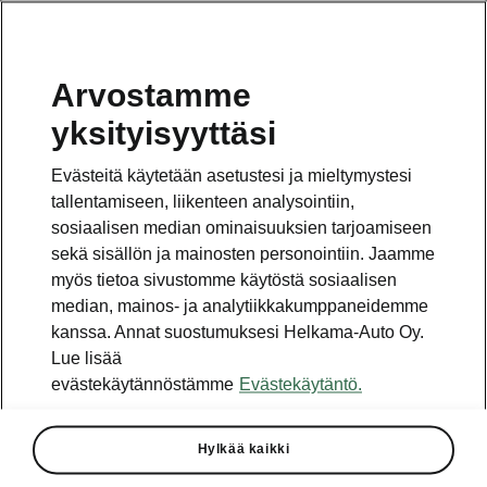
Arvostamme
Vaihde
yksityisyyttäsi
010 436 2000
Evästeitä käytetään asetustesi ja mieltymystesi
Kysymykset ja palaute
tallentamiseen, liikenteen analysointiin,
sosiaalisen median ominaisuuksien tarjoamiseen
sekä sisällön ja mainosten personointiin. Jaamme
myös tietoa sivustomme käytöstä sosiaalisen
median, mainos- ja analytiikkakumppaneidemme
kanssa. Annat suostumuksesi Helkama-Auto Oy.
Katso myös
Lue lisää
Rakenna Škoda
evästekäytännöstämme
Evästekäytäntö.
Jälleenmyyjät ja huolto
Hylkää kaikki
Heti vapaat Škoda-mallit