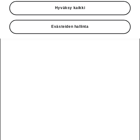
Käyttöohjeet
Hyväksy kaikki
Škoda Shop
Evästeiden hallinta
Edut
Käyttöohjeet
Osta Škoda
Avustinjärjestelmät
Näytä
Škoda
verkossa
kaikki
automallit
Entä jos oletkin
Škoda
jo perillä?
Yksityisleasing
Sähköautot ja
Peaq
hybridit
Rekrytointi
Škodan
Epiq
Vakuutus
Sähköautot ja
Ota yhteyttä
hybridit
Elroq
Joustava
Historia
Ladattavat
Enyaq
Škoda
hybridit
Huolenpitosopimus
Vastuullisuus
Enyaq Coupé
Vinkkejä
Avustinjärjestelmät
Tietoa akuista