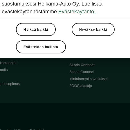
Täyssähköauton huoltaminen
suostumuksesi Helkama-Auto Oy. Lue lisää
llit
Ajoakku ja turvallisuus
evästekäytännöstämme
Evästekäytäntö.
asturimallit
Ohjelmiston päivitys
Julkinen lataus
tajalle
Kotilataus
Hylkää kaikki
Hyväksy kaikki
huoltoon?
Latauspisteet kartalla
 Škoda-varaosat
Latausaikalaskuri
Evästeiden hallinta
Škoda-moottoriöljyt
Toimintamatkalaskuri
ukampanjat
Škoda Connect
uolto
Škoda Connect
Infotainment-sovellukset
pitosopimus
2G/3G alasajo