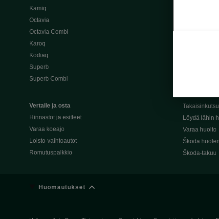
Kamiq
Škoda 4×4 -ma
Octavia
Škoda-katuma
Octavia Combi
Karoq
Palvelut omis
Kodiaq
Miksi merkki
Superb
Alkuperäiset
Superb Combi
Alkuperäiset 
Škodan Reilu
Vertaile ja osta
Takaisinkuts
Hinnastot ja esitteet
Löydä lähin h
Varaa koeajo
Varaa huolto
Loisto-vaihtoautot
Škoda huolen
Romutuspalkkio
Škoda-takuu
Huomautukset