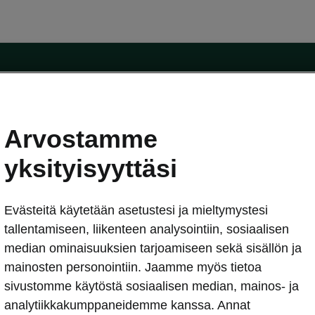
Arvostamme
oda-mallit
Käyttöohjeet
Škoda Shop
yksityisyyttäsi
Käyttöohjeet
Evästeitä käytetään asetustesi ja mieltymystesi
erkossa
Avustinjärjestelmät
sleasing
tallentamiseen, liikenteen analysointiin, sosiaalisen
utus
median ominaisuuksien tarjoamiseen sekä sisällön ja
Sähköautot ja hybridit
Sähköautot ja hybridit
mainosten personointiin. Jaamme myös tietoa
npitosopimus
Ladattavat hybridit
sivustomme käytöstä sosiaalisen median, mainos- ja
telmät
Vinkkejä sähköautoiluun
analytiikkakumppaneidemme kanssa. Annat