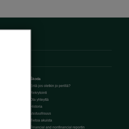
Škoda
Entä jos oletkin jo perillä?
Rekrytointi
Ota yhteyttä
Historia
Vastuullisuus
Tietoa akuista
Financial and nonfinancial reportin