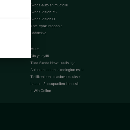
Škoda-autojen muotoilu
Škoda Vision 7S
Škoda Vision O
Yhteistyökumppanit
Jääkiekko
Muut
Ota yhteyttä
Tilaa Škoda News -uutiskirje
Autoalan uuden teknologian esite
Tieliikenteen ilmastovaikutukset
Laura – 3. osapuolten lisenssit
erWin Online