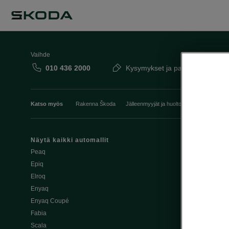
Vaihde
010 436 2000
Kysymykset ja palaute
Katso myös
Rakenna Škoda
Jälleenmyyjät ja huolto
Heti vapaat Šk
Näytä kaikki automallit
Edut
Peaq
Osta Škoda v
Epiq
Škoda Yksityi
Elroq
Škodan Vaku
Enyaq
Joustava
Enyaq Coupé
Škoda Huole
Fabia
Avustinjärjes
Scala
Yritysautot