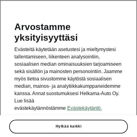
Arvostamme
Vaihde
yksityisyyttäsi
010 436 2000
Evästeitä käytetään asetustesi ja mieltymystesi
Kysymykset ja palaute
tallentamiseen, liikenteen analysointiin,
sosiaalisen median ominaisuuksien tarjoamiseen
sekä sisällön ja mainosten personointiin. Jaamme
myös tietoa sivustomme käytöstä sosiaalisen
median, mainos- ja analytiikkakumppaneidemme
kanssa. Annat suostumuksesi Helkama-Auto Oy.
Katso myös
Lue lisää
Rakenna Škoda
evästekäytännöstämme
Evästekäytäntö.
Jälleenmyyjät ja huolto
Hylkää kaikki
Heti vapaat Škoda-mallit