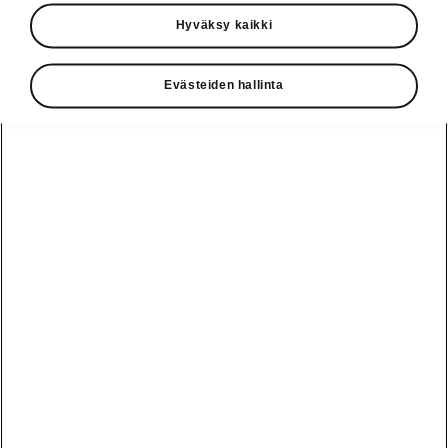
Käyttöohjeet
Hyväksy kaikki
Škoda Shop
Evästeiden hallinta
Edut
Käyttöohjeet
Osta Škoda
Avustinjärjestelmät
Näytä
Škoda
verkossa
kaikki
automallit
Entä jos oletkin
Škoda
jo perillä?
Yksityisleasing
Sähköautot ja
Peaq
hybridit
Rekrytointi
Škodan
Epiq
Vakuutus
Sähköautot ja
Ota yhteyttä
hybridit
Elroq
Joustava
Historia
Ladattavat
Enyaq
Škoda
hybridit
Huolenpitosopimus
Vastuullisuus
Enyaq Coupé
Vinkkejä
Avustinjärjestelmät
Tietoa akuista