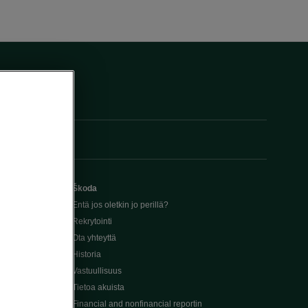
Škoda
Entä jos oletkin jo perillä?
Rekrytointi
Ota yhteyttä
Historia
Vastuullisuus
Tietoa akuista
Financial and nonfinancial reportin