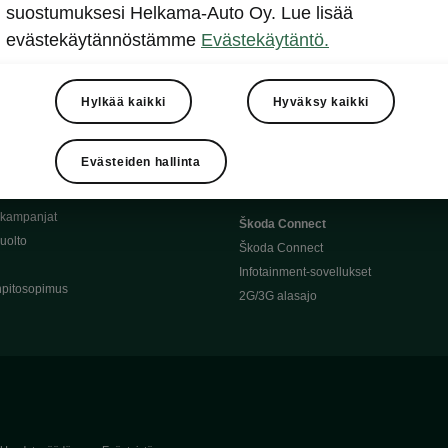
Täyssähköauton huoltaminen
suostumuksesi Helkama-Auto Oy. Lue lisää
llit
Ajoakku ja turvallisuus
evästekäytännöstämme
Evästekäytäntö.
asturimallit
Ohjelmiston päivitys
Julkinen lataus
tajalle
Kotilataus
Hylkää kaikki
Hyväksy kaikki
huoltoon?
Latauspisteet kartalla
 Škoda-varaosat
Latausaikalaskuri
Evästeiden hallinta
Škoda-moottoriöljyt
Toimintamatkalaskuri
ukampanjat
Škoda Connect
uolto
Škoda Connect
Infotainment-sovellukset
pitosopimus
2G/3G alasajo