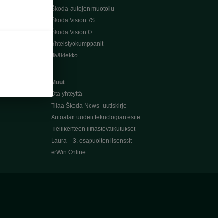
Škoda-autojen muotoilu
Škoda Vision 7S
Škoda Vision O
Yhteistyökumppanit
Jääkiekko
Muut
Ota yhteyttä
Tilaa Škoda News -uutiskirje
Autoalan uuden teknologian esite
Tieliikenteen ilmastovaikutukset
Laura – 3. osapuolten lisenssit
erWin Online