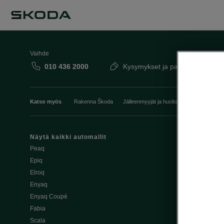
Vaihde
010 436 2000
Kysymykset ja palaute
Katso myös
Rakenna Škoda
Jälleenmyyjät ja huolto
Heti vapaat Šk
Näytä kaikki automallit
Edut
Peaq
Osta Škoda v
Epiq
Škoda Yksityi
Elroq
Škodan Vaku
Enyaq
Joustava
Enyaq Coupé
Škoda Huole
Fabia
Avustinjärjes
Scala
Yritysautot