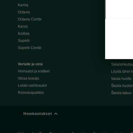
Kamiq
Škoda 4×4 -ma
Octavia
Škoda-katuma
Octavia Combi
Karoq
Palvelut omis
Kodiaq
Miksi merkki
Superb
Alkuperäiset
Superb Combi
Alkuperäiset 
Škodan Reilu
Vertaile ja osta
Takaisinkuts
Hinnastot ja esitteet
Löydä lähin h
Varaa koeajo
Varaa huolto
Loisto-vaihtoautot
Škoda huolen
Romutuspalkkio
Škoda-takuu
Huomautukset