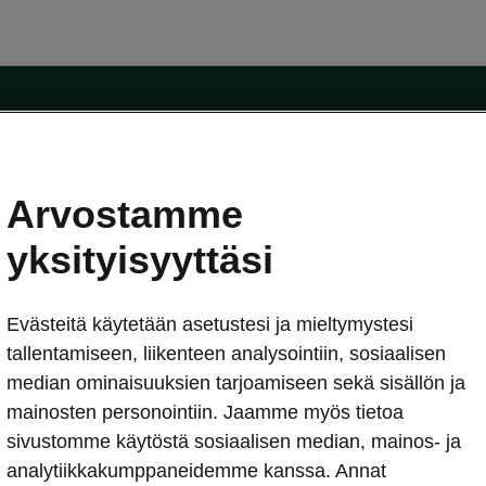
Arvostamme
oda-mallit
Käyttöohjeet
Škoda Shop
yksityisyyttäsi
Käyttöohjeet
Evästeitä käytetään asetustesi ja mieltymystesi
erkossa
Avustinjärjestelmät
sleasing
tallentamiseen, liikenteen analysointiin, sosiaalisen
utus
median ominaisuuksien tarjoamiseen sekä sisällön ja
Sähköautot ja hybridit
Sähköautot ja hybridit
mainosten personointiin. Jaamme myös tietoa
npitosopimus
Ladattavat hybridit
sivustomme käytöstä sosiaalisen median, mainos- ja
telmät
Vinkkejä sähköautoiluun
analytiikkakumppaneidemme kanssa. Annat