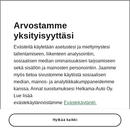
Arvostamme
Vaihde
yksityisyyttäsi
010 436 2000
Evästeitä käytetään asetustesi ja mieltymystesi
Kysymykset ja palaute
tallentamiseen, liikenteen analysointiin,
sosiaalisen median ominaisuuksien tarjoamiseen
sekä sisällön ja mainosten personointiin. Jaamme
myös tietoa sivustomme käytöstä sosiaalisen
median, mainos- ja analytiikkakumppaneidemme
kanssa. Annat suostumuksesi Helkama-Auto Oy.
Katso myös
Lue lisää
Rakenna Škoda
evästekäytännöstämme
Evästekäytäntö.
Jälleenmyyjät ja huolto
Hylkää kaikki
Heti vapaat Škoda-mallit