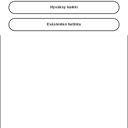
Käyttöohjeet
Hyväksy kaikki
Škoda Shop
Evästeiden hallinta
Edut
Käyttöohjeet
Osta Škoda
Avustinjärjestelmät
Näytä
Škoda
verkossa
kaikki
automallit
Entä jos oletkin
Škoda
jo perillä?
Yksityisleasing
Sähköautot ja
Peaq
hybridit
Rekrytointi
Škodan
Epiq
Vakuutus
Sähköautot ja
Ota yhteyttä
hybridit
Elroq
Joustava
Historia
Ladattavat
Enyaq
Škoda
hybridit
Huolenpitosopimus
Vastuullisuus
Enyaq Coupé
Vinkkejä
Avustinjärjestelmät
Tietoa akuista