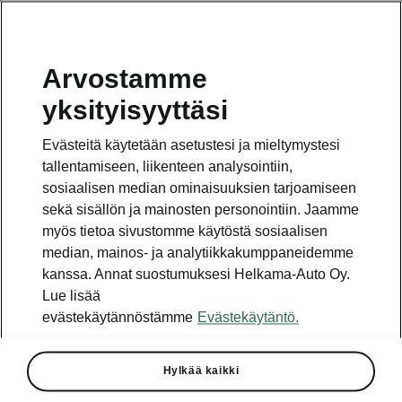
Arvostamme
Vaihde
yksityisyyttäsi
010 436 2000
Evästeitä käytetään asetustesi ja mieltymystesi
Kysymykset ja palaute
tallentamiseen, liikenteen analysointiin,
sosiaalisen median ominaisuuksien tarjoamiseen
sekä sisällön ja mainosten personointiin. Jaamme
myös tietoa sivustomme käytöstä sosiaalisen
median, mainos- ja analytiikkakumppaneidemme
kanssa. Annat suostumuksesi Helkama-Auto Oy.
Katso myös
Lue lisää
Rakenna Škoda
evästekäytännöstämme
Evästekäytäntö.
Jälleenmyyjät ja huolto
Hylkää kaikki
Heti vapaat Škoda-mallit