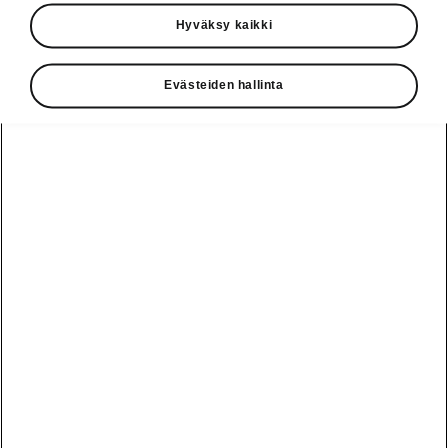
Käyttöohjeet
Hyväksy kaikki
Škoda Shop
Evästeiden hallinta
Edut
Käyttöohjeet
Osta Škoda
Avustinjärjestelmät
Näytä
Škoda
verkossa
kaikki
automallit
Entä jos oletkin
Škoda
jo perillä?
Yksityisleasing
Sähköautot ja
Peaq
hybridit
Rekrytointi
Škodan
Epiq
Vakuutus
Sähköautot ja
Ota yhteyttä
hybridit
Elroq
Joustava
Historia
Ladattavat
Enyaq
Škoda
hybridit
Huolenpitosopimus
Vastuullisuus
Enyaq Coupé
Vinkkejä
Avustinjärjestelmät
Tietoa akuista