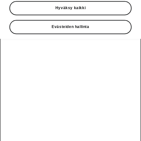
Käyttöohjeet
Hyväksy kaikki
Škoda Shop
Evästeiden hallinta
Edut
Käyttöohjeet
Osta Škoda
Avustinjärjestelmät
Näytä
Škoda
verkossa
kaikki
automallit
Entä jos oletkin
Škoda
jo perillä?
Yksityisleasing
Sähköautot ja
Peaq
hybridit
Rekrytointi
Škodan
Epiq
Vakuutus
Sähköautot ja
Ota yhteyttä
hybridit
Elroq
Joustava
Historia
Ladattavat
Enyaq
Škoda
hybridit
Huolenpitosopimus
Vastuullisuus
Enyaq Coupé
Vinkkejä
Avustinjärjestelmät
Tietoa akuista