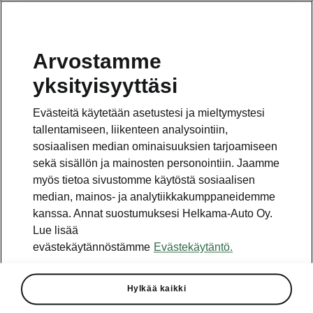
Arvostamme
Vaihde
yksityisyyttäsi
010 436 2000
Evästeitä käytetään asetustesi ja mieltymystesi
Kysymykset ja palaute
tallentamiseen, liikenteen analysointiin,
sosiaalisen median ominaisuuksien tarjoamiseen
sekä sisällön ja mainosten personointiin. Jaamme
myös tietoa sivustomme käytöstä sosiaalisen
median, mainos- ja analytiikkakumppaneidemme
kanssa. Annat suostumuksesi Helkama-Auto Oy.
Katso myös
Lue lisää
Rakenna Škoda
evästekäytännöstämme
Evästekäytäntö.
Jälleenmyyjät ja huolto
Hylkää kaikki
Heti vapaat Škoda-mallit