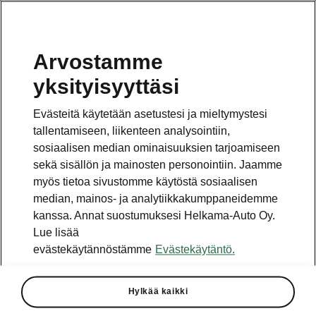
Arvostamme
Vaihde
yksityisyyttäsi
010 436 2000
Evästeitä käytetään asetustesi ja mieltymystesi
Kysymykset ja palaute
tallentamiseen, liikenteen analysointiin,
sosiaalisen median ominaisuuksien tarjoamiseen
sekä sisällön ja mainosten personointiin. Jaamme
myös tietoa sivustomme käytöstä sosiaalisen
median, mainos- ja analytiikkakumppaneidemme
kanssa. Annat suostumuksesi Helkama-Auto Oy.
Katso myös
Lue lisää
Rakenna Škoda
evästekäytännöstämme
Evästekäytäntö.
Jälleenmyyjät ja huolto
Hylkää kaikki
Heti vapaat Škoda-mallit