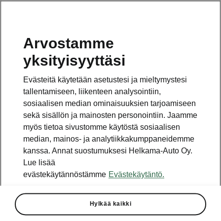
Arvostamme
Vaihde
yksityisyyttäsi
010 436 2000
Evästeitä käytetään asetustesi ja mieltymystesi
Kysymykset ja palaute
tallentamiseen, liikenteen analysointiin,
sosiaalisen median ominaisuuksien tarjoamiseen
sekä sisällön ja mainosten personointiin. Jaamme
myös tietoa sivustomme käytöstä sosiaalisen
median, mainos- ja analytiikkakumppaneidemme
kanssa. Annat suostumuksesi Helkama-Auto Oy.
Katso myös
Lue lisää
Rakenna Škoda
evästekäytännöstämme
Evästekäytäntö.
Jälleenmyyjät ja huolto
Hylkää kaikki
Heti vapaat Škoda-mallit