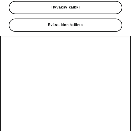
Käyttöohjeet
Hyväksy kaikki
Škoda Shop
Evästeiden hallinta
Edut
Käyttöohjeet
Osta Škoda
Avustinjärjestelmät
Näytä
Škoda
verkossa
kaikki
automallit
Entä jos oletkin
Škoda
jo perillä?
Yksityisleasing
Sähköautot ja
Peaq
hybridit
Rekrytointi
Škodan
Epiq
Vakuutus
Sähköautot ja
Ota yhteyttä
hybridit
Elroq
Joustava
Historia
Ladattavat
Enyaq
Škoda
hybridit
Huolenpitosopimus
Vastuullisuus
Enyaq Coupé
Vinkkejä
Avustinjärjestelmät
Tietoa akuista