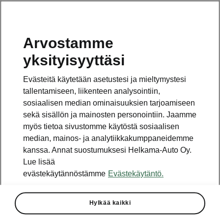
Arvostamme
Vaihde
yksityisyyttäsi
010 436 2000
Evästeitä käytetään asetustesi ja mieltymystesi
Kysymykset ja palaute
tallentamiseen, liikenteen analysointiin,
sosiaalisen median ominaisuuksien tarjoamiseen
sekä sisällön ja mainosten personointiin. Jaamme
myös tietoa sivustomme käytöstä sosiaalisen
median, mainos- ja analytiikkakumppaneidemme
kanssa. Annat suostumuksesi Helkama-Auto Oy.
Katso myös
Lue lisää
Rakenna Škoda
evästekäytännöstämme
Evästekäytäntö.
Jälleenmyyjät ja huolto
Hylkää kaikki
Heti vapaat Škoda-mallit