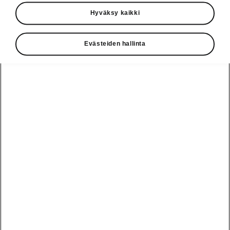
Käyttöohjeet
Hyväksy kaikki
Škoda Shop
Evästeiden hallinta
Edut
Käyttöohjeet
Osta Škoda
Avustinjärjestelmät
Näytä
Škoda
verkossa
kaikki
automallit
Entä jos oletkin
Škoda
jo perillä?
Yksityisleasing
Sähköautot ja
Peaq
hybridit
Rekrytointi
Škodan
Epiq
Vakuutus
Sähköautot ja
Ota yhteyttä
hybridit
Elroq
Joustava
Historia
Ladattavat
Enyaq
Škoda
hybridit
Huolenpitosopimus
Vastuullisuus
Enyaq Coupé
Vinkkejä
Avustinjärjestelmät
Tietoa akuista