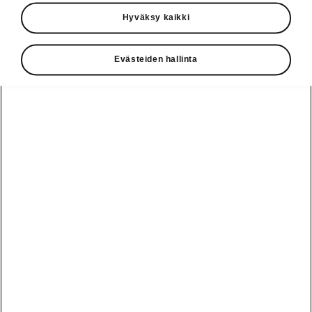
Käyttöohjeet
Hyväksy kaikki
Škoda Shop
Evästeiden hallinta
Edut
Käyttöohjeet
Osta Škoda
Avustinjärjestelmät
Näytä
Škoda
verkossa
kaikki
automallit
Entä jos oletkin
Škoda
jo perillä?
Yksityisleasing
Sähköautot ja
Peaq
hybridit
Rekrytointi
Škodan
Epiq
Vakuutus
Sähköautot ja
Ota yhteyttä
hybridit
Elroq
Joustava
Historia
Ladattavat
Enyaq
Škoda
hybridit
Huolenpitosopimus
Vastuullisuus
Enyaq Coupé
Vinkkejä
Avustinjärjestelmät
Tietoa akuista