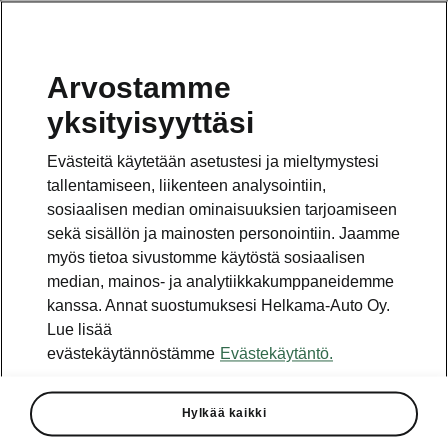
Arvostamme
Vaihde
yksityisyyttäsi
010 436 2000
Evästeitä käytetään asetustesi ja mieltymystesi
Kysymykset ja palaute
tallentamiseen, liikenteen analysointiin,
sosiaalisen median ominaisuuksien tarjoamiseen
sekä sisällön ja mainosten personointiin. Jaamme
myös tietoa sivustomme käytöstä sosiaalisen
median, mainos- ja analytiikkakumppaneidemme
kanssa. Annat suostumuksesi Helkama-Auto Oy.
Katso myös
Lue lisää
Rakenna Škoda
evästekäytännöstämme
Evästekäytäntö.
Jälleenmyyjät ja huolto
Hylkää kaikki
Heti vapaat Škoda-mallit