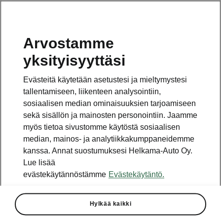
Arvostamme
Vaihde
yksityisyyttäsi
010 436 2000
Evästeitä käytetään asetustesi ja mieltymystesi
Kysymykset ja palaute
tallentamiseen, liikenteen analysointiin,
sosiaalisen median ominaisuuksien tarjoamiseen
sekä sisällön ja mainosten personointiin. Jaamme
myös tietoa sivustomme käytöstä sosiaalisen
median, mainos- ja analytiikkakumppaneidemme
kanssa. Annat suostumuksesi Helkama-Auto Oy.
Katso myös
Lue lisää
Rakenna Škoda
evästekäytännöstämme
Evästekäytäntö.
Jälleenmyyjät ja huolto
Hylkää kaikki
Heti vapaat Škoda-mallit