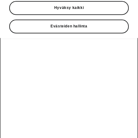
Käyttöohjeet
Hyväksy kaikki
Škoda Shop
Evästeiden hallinta
Edut
Käyttöohjeet
Osta Škoda
Avustinjärjestelmät
Näytä
Škoda
verkossa
kaikki
automallit
Entä jos oletkin
Škoda
jo perillä?
Yksityisleasing
Sähköautot ja
Peaq
hybridit
Rekrytointi
Škodan
Epiq
Vakuutus
Sähköautot ja
Ota yhteyttä
hybridit
Elroq
Joustava
Historia
Ladattavat
Enyaq
Škoda
hybridit
Huolenpitosopimus
Vastuullisuus
Enyaq Coupé
Vinkkejä
Avustinjärjestelmät
Tietoa akuista