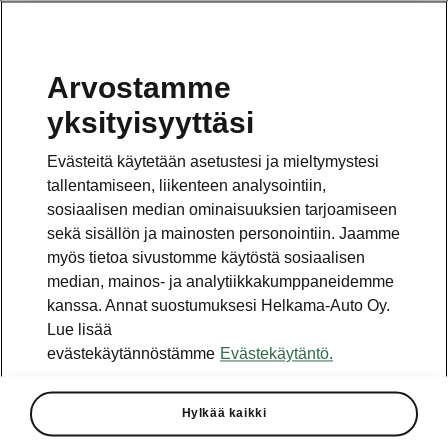
Arvostamme
Vaihde
yksityisyyttäsi
010 436 2000
Evästeitä käytetään asetustesi ja mieltymystesi
Kysymykset ja palaute
tallentamiseen, liikenteen analysointiin,
sosiaalisen median ominaisuuksien tarjoamiseen
sekä sisällön ja mainosten personointiin. Jaamme
myös tietoa sivustomme käytöstä sosiaalisen
median, mainos- ja analytiikkakumppaneidemme
kanssa. Annat suostumuksesi Helkama-Auto Oy.
Katso myös
Lue lisää
Rakenna Škoda
evästekäytännöstämme
Evästekäytäntö.
Jälleenmyyjät ja huolto
Hylkää kaikki
Heti vapaat Škoda-mallit