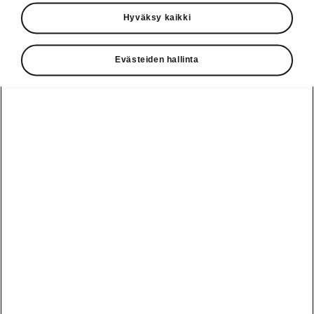
Käyttöohjeet
Hyväksy kaikki
Škoda Shop
Evästeiden hallinta
Edut
Käyttöohjeet
Osta Škoda
Avustinjärjestelmät
Näytä
Škoda
verkossa
kaikki
automallit
Entä jos oletkin
Škoda
jo perillä?
Yksityisleasing
Sähköautot ja
Peaq
hybridit
Rekrytointi
Škodan
Epiq
Vakuutus
Sähköautot ja
Ota yhteyttä
hybridit
Elroq
Joustava
Historia
Ladattavat
Enyaq
Škoda
hybridit
Huolenpitosopimus
Vastuullisuus
Enyaq Coupé
Vinkkejä
Avustinjärjestelmät
Tietoa akuista