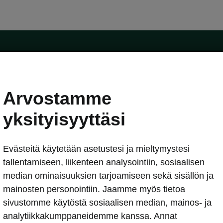
Arvostamme
oda-mallit
Käyttöohjeet
Škoda Shop
yksityisyyttäsi
Käyttöohjeet
Evästeitä käytetään asetustesi ja mieltymystesi
erkossa
Avustinjärjestelmät
sleasing
tallentamiseen, liikenteen analysointiin, sosiaalisen
utus
median ominaisuuksien tarjoamiseen sekä sisällön ja
Sähköautot ja hybridit
Sähköautot ja hybridit
mainosten personointiin. Jaamme myös tietoa
npitosopimus
Ladattavat hybridit
sivustomme käytöstä sosiaalisen median, mainos- ja
telmät
Vinkkejä sähköautoiluun
analytiikkakumppaneidemme kanssa. Annat