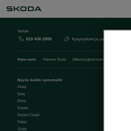
Vaihde
010 436 2000
Kysymykset ja palaute
Katso myös
Rakenna Škoda
Jälleenmyyjät ja huolto
Heti vapaat Šk
Näytä kaikki automallit
Edut
Peaq
Osta Škoda v
Epiq
Škoda Yksityi
Elroq
Škodan Vaku
Enyaq
Joustava
Enyaq Coupé
Škoda Huole
Fabia
Avustinjärjes
Scala
Yritysautot