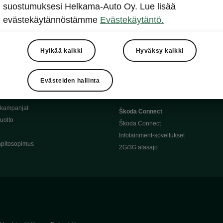
Täyssähköauton huoltaminen
suostumuksesi Helkama-Auto Oy. Lue lisää
llit
Ajoakku ja turvallisuus
evästekäytännöstämme
Evästekäytäntö.
asturimallit
Ohjelmiston päivitys
Julkinen lataus
tajalle
Kotilataus
Hylkää kaikki
Hyväksy kaikki
huoltoon?
Latauspisteet kartalla
 Škoda-varaosat
Latausaikalaskuri
Evästeiden hallinta
Škoda-moottoriöljyt
Toimintamatkalaskuri
ukampanjat
Škoda Connect
uolto
Škoda Connect
Infotainment-sovellukset
pitosopimus
2G/3G alasajo