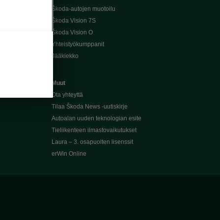
Škoda-autojen muotoilu
Škoda Vision 7S
Škoda Vision O
Yhteistyökumppanit
Jääkiekko
Muut
Ota yhteyttä
Tilaa Škoda News -uutiskirje
Autoalan uuden teknologian esite
Tieliikenteen ilmastovaikutukset
Laura – 3. osapuolten lisenssit
erWin Online