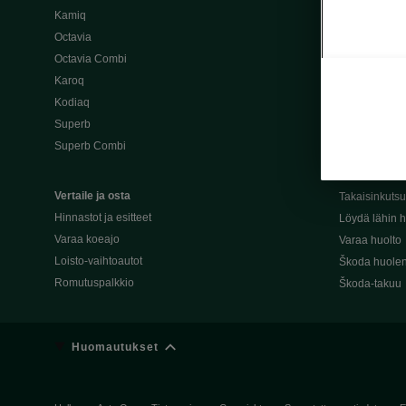
Kamiq
Škoda 4×4 -ma
Octavia
Škoda-katuma
Octavia Combi
Karoq
Palvelut omis
Kodiaq
Miksi merkki
Superb
Alkuperäiset
Superb Combi
Alkuperäiset 
Škodan Reilu
Vertaile ja osta
Takaisinkuts
Hinnastot ja esitteet
Löydä lähin h
Varaa koeajo
Varaa huolto
Loisto-vaihtoautot
Škoda huolen
Romutuspalkkio
Škoda-takuu
Huomautukset