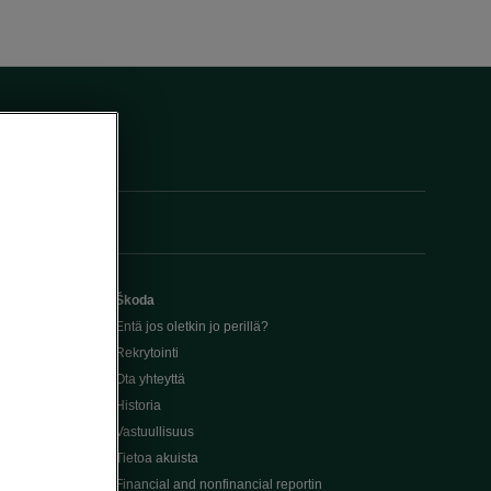
Škoda
Entä jos oletkin jo perillä?
Rekrytointi
Ota yhteyttä
Historia
Vastuullisuus
Tietoa akuista
Financial and nonfinancial reportin