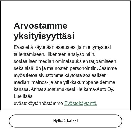
Arvostamme
Vaihde
yksityisyyttäsi
010 436 2000
Evästeitä käytetään asetustesi ja mieltymystesi
Kysymykset ja palaute
tallentamiseen, liikenteen analysointiin,
sosiaalisen median ominaisuuksien tarjoamiseen
sekä sisällön ja mainosten personointiin. Jaamme
myös tietoa sivustomme käytöstä sosiaalisen
median, mainos- ja analytiikkakumppaneidemme
kanssa. Annat suostumuksesi Helkama-Auto Oy.
Katso myös
Lue lisää
Rakenna Škoda
evästekäytännöstämme
Evästekäytäntö.
Jälleenmyyjät ja huolto
Hylkää kaikki
Heti vapaat Škoda-mallit