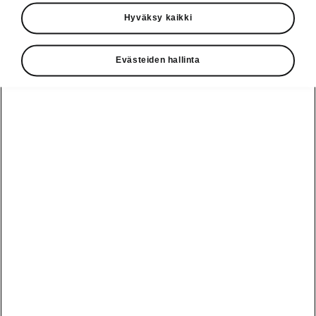
Käyttöohjeet
Hyväksy kaikki
Škoda Shop
Evästeiden hallinta
Edut
Käyttöohjeet
Osta Škoda
Avustinjärjestelmät
Näytä
Škoda
verkossa
kaikki
automallit
Entä jos oletkin
Škoda
jo perillä?
Yksityisleasing
Sähköautot ja
Peaq
hybridit
Rekrytointi
Škodan
Epiq
Vakuutus
Sähköautot ja
Ota yhteyttä
hybridit
Elroq
Joustava
Historia
Ladattavat
Enyaq
Škoda
hybridit
Huolenpitosopimus
Vastuullisuus
Enyaq Coupé
Vinkkejä
Avustinjärjestelmät
Tietoa akuista