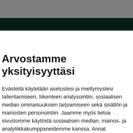
Arvostamme
oda-mallit
Käyttöohjeet
Škoda Shop
yksityisyyttäsi
Käyttöohjeet
Evästeitä käytetään asetustesi ja mieltymystesi
erkossa
Avustinjärjestelmät
sleasing
tallentamiseen, liikenteen analysointiin, sosiaalisen
utus
median ominaisuuksien tarjoamiseen sekä sisällön ja
Sähköautot ja hybridit
Sähköautot ja hybridit
mainosten personointiin. Jaamme myös tietoa
npitosopimus
Ladattavat hybridit
sivustomme käytöstä sosiaalisen median, mainos- ja
telmät
Vinkkejä sähköautoiluun
analytiikkakumppaneidemme kanssa. Annat