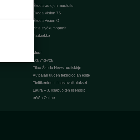
Škoda-autojen muotoilu
Škoda Vision 7S
Škoda Vision O
Yhteistyökumppanit
Jääkiekko
Muut
Ota yhteyttä
Tilaa Škoda News -uutiskirje
Autoalan uuden teknologian esite
Tieliikenteen ilmastovaikutukset
Laura – 3. osapuolten lisenssit
erWin Online