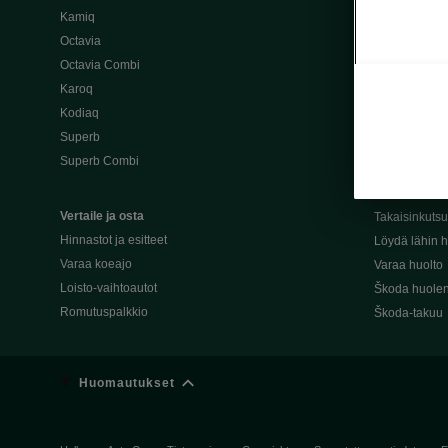
Kamiq
Škoda 4×4 -ma
Octavia
Škoda-katuma
Octavia Combi
Karoq
Palvelut omis
Kodiaq
Miksi merkki
Superb
Alkuperäiset
Superb Combi
Alkuperäiset 
Škodan Reilu
Vertaile ja osta
Takaisinkuts
Hinnastot ja esitteet
Löydä lähin h
Varaa koeajo
Varaa huolto
Loisto-vaihtoautot
Škoda huolen
Romutuspalkkio
Škoda-takuu
Huomautukset