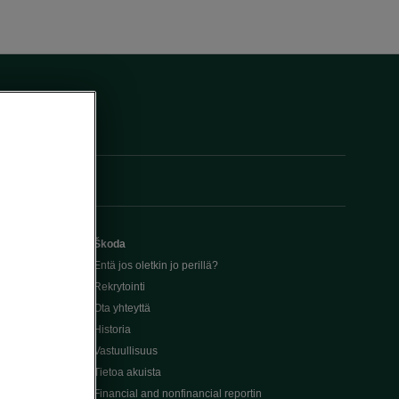
Škoda
Entä jos oletkin jo perillä?
Rekrytointi
Ota yhteyttä
Historia
Vastuullisuus
Tietoa akuista
Financial and nonfinancial reportin