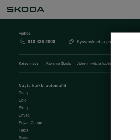
Vaihde
010 436 2000
Kysymykset ja palaute
Katso myös
Rakenna Škoda
Jälleenmyyjät ja huolto
Heti vapaat Šk
Näytä kaikki automallit
Edut
Peaq
Osta Škoda v
Epiq
Škoda Yksityi
Elroq
Škodan Vaku
Enyaq
Joustava
Enyaq Coupé
Škoda Huole
Fabia
Avustinjärjes
Scala
Yritysautot