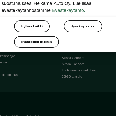
Täyssähköauton huoltaminen
suostumuksesi Helkama-Auto Oy. Lue lisää
llit
Ajoakku ja turvallisuus
evästekäytännöstämme
Evästekäytäntö.
asturimallit
Ohjelmiston päivitys
Julkinen lataus
tajalle
Kotilataus
Hylkää kaikki
Hyväksy kaikki
huoltoon?
Latauspisteet kartalla
 Škoda-varaosat
Latausaikalaskuri
Evästeiden hallinta
Škoda-moottoriöljyt
Toimintamatkalaskuri
ukampanjat
Škoda Connect
uolto
Škoda Connect
Infotainment-sovellukset
pitosopimus
2G/3G alasajo