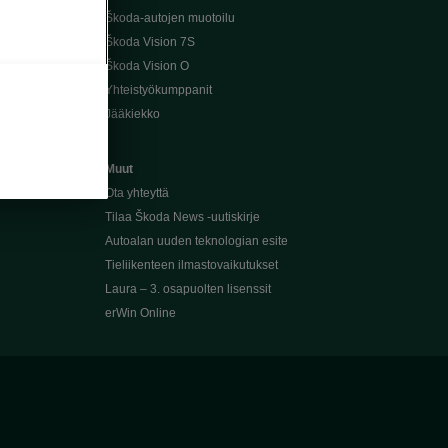
Škoda-autojen muotoilu
Škoda Vision 7S
Škoda Vision O
Yhteistyökumppanit
Jääkiekko
Muut
Ota yhteyttä
Tilaa Škoda News -uutiskirje
Autoalan uuden teknologian esite
Tieliikenteen ilmastovaikutukset
Laura – 3. osapuolten lisenssit
erWin Online