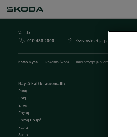
Vaihde
010 436 2000
Kysymykset ja palaute
Katso myös
Rakenna Škoda
Jälleenmyyjät ja huolto
Heti vapaat Šk
Näytä kaikki automallit
Edut
Peaq
Osta Škoda v
Epiq
Škoda Yksityi
Elroq
Škodan Vaku
Enyaq
Joustava
Enyaq Coupé
Škoda Huole
Fabia
Avustinjärjes
Scala
Yritysautot