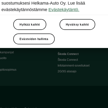
Täyssähköauton huoltaminen
suostumuksesi Helkama-Auto Oy. Lue lisää
llit
Ajoakku ja turvallisuus
evästekäytännöstämme
Evästekäytäntö.
asturimallit
Ohjelmiston päivitys
Julkinen lataus
tajalle
Kotilataus
Hylkää kaikki
Hyväksy kaikki
huoltoon?
Latauspisteet kartalla
 Škoda-varaosat
Latausaikalaskuri
Evästeiden hallinta
Škoda-moottoriöljyt
Toimintamatkalaskuri
ukampanjat
Škoda Connect
uolto
Škoda Connect
Infotainment-sovellukset
pitosopimus
2G/3G alasajo