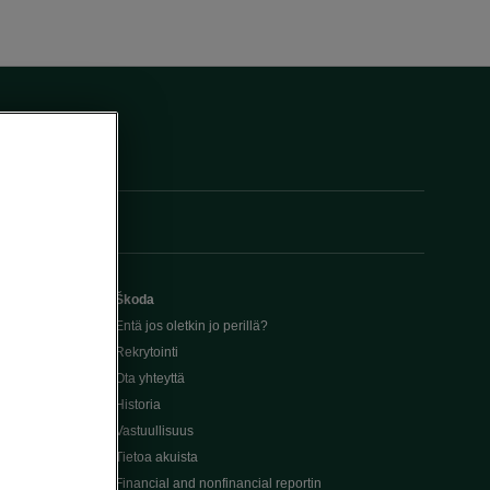
Škoda
Entä jos oletkin jo perillä?
Rekrytointi
Ota yhteyttä
Historia
Vastuullisuus
Tietoa akuista
Financial and nonfinancial reportin