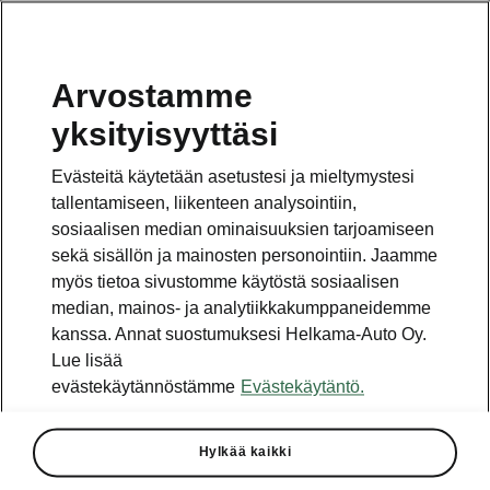
Arvostamme
Vaihde
yksityisyyttäsi
010 436 2000
Evästeitä käytetään asetustesi ja mieltymystesi
Kysymykset ja palaute
tallentamiseen, liikenteen analysointiin,
sosiaalisen median ominaisuuksien tarjoamiseen
sekä sisällön ja mainosten personointiin. Jaamme
myös tietoa sivustomme käytöstä sosiaalisen
median, mainos- ja analytiikkakumppaneidemme
kanssa. Annat suostumuksesi Helkama-Auto Oy.
Katso myös
Lue lisää
Rakenna Škoda
evästekäytännöstämme
Evästekäytäntö.
Jälleenmyyjät ja huolto
Hylkää kaikki
Heti vapaat Škoda-mallit