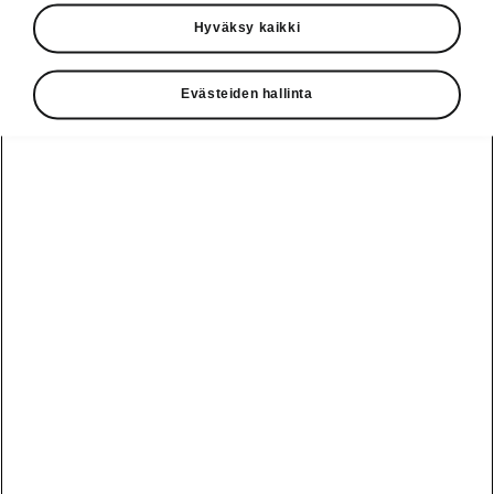
Käyttöohjeet
Hyväksy kaikki
Škoda Shop
Evästeiden hallinta
Edut
Käyttöohjeet
Osta Škoda
Avustinjärjestelmät
Näytä
Škoda
verkossa
kaikki
automallit
Entä jos oletkin
Škoda
jo perillä?
Yksityisleasing
Sähköautot ja
Peaq
hybridit
Rekrytointi
Škodan
Epiq
Vakuutus
Sähköautot ja
Ota yhteyttä
hybridit
Elroq
Joustava
Historia
Ladattavat
Enyaq
Škoda
hybridit
Huolenpitosopimus
Vastuullisuus
Enyaq Coupé
Vinkkejä
Avustinjärjestelmät
Tietoa akuista