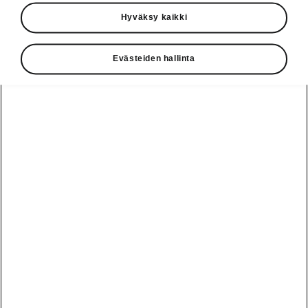
Käyttöohjeet
Hyväksy kaikki
Škoda Shop
Evästeiden hallinta
Edut
Käyttöohjeet
Osta Škoda
Avustinjärjestelmät
Näytä
Škoda
verkossa
kaikki
automallit
Entä jos oletkin
Škoda
jo perillä?
Yksityisleasing
Sähköautot ja
Peaq
hybridit
Rekrytointi
Škodan
Epiq
Vakuutus
Sähköautot ja
Ota yhteyttä
hybridit
Elroq
Joustava
Historia
Ladattavat
Enyaq
Škoda
hybridit
Huolenpitosopimus
Vastuullisuus
Enyaq Coupé
Vinkkejä
Avustinjärjestelmät
Tietoa akuista