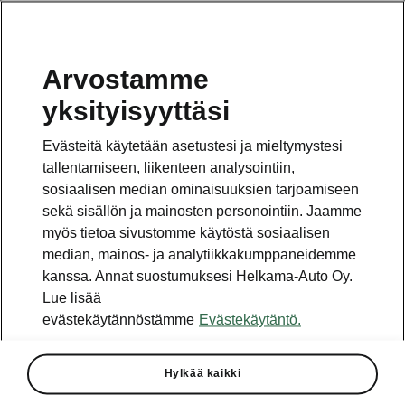
Arvostamme
Vaihde
yksityisyyttäsi
010 436 2000
Evästeitä käytetään asetustesi ja mieltymystesi
Kysymykset ja palaute
tallentamiseen, liikenteen analysointiin,
sosiaalisen median ominaisuuksien tarjoamiseen
sekä sisällön ja mainosten personointiin. Jaamme
myös tietoa sivustomme käytöstä sosiaalisen
median, mainos- ja analytiikkakumppaneidemme
kanssa. Annat suostumuksesi Helkama-Auto Oy.
Katso myös
Lue lisää
Rakenna Škoda
evästekäytännöstämme
Evästekäytäntö.
Jälleenmyyjät ja huolto
Hylkää kaikki
Heti vapaat Škoda-mallit