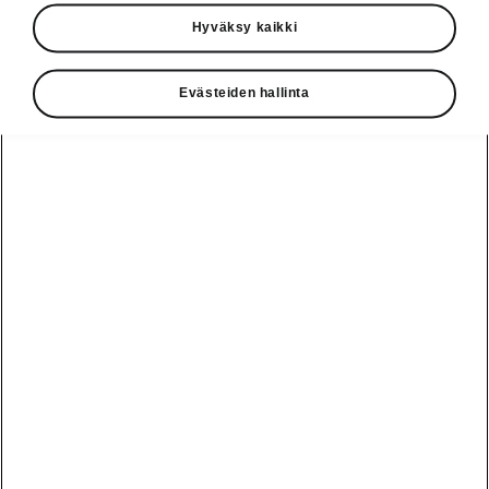
Käyttöohjeet
Hyväksy kaikki
Škoda Shop
Evästeiden hallinta
Edut
Käyttöohjeet
Osta Škoda
Avustinjärjestelmät
Näytä
Škoda
verkossa
kaikki
automallit
Entä jos oletkin
Škoda
jo perillä?
Yksityisleasing
Sähköautot ja
Peaq
hybridit
Rekrytointi
Škodan
Epiq
Vakuutus
Sähköautot ja
Ota yhteyttä
hybridit
Elroq
Joustava
Historia
Ladattavat
Enyaq
Škoda
hybridit
Huolenpitosopimus
Vastuullisuus
Enyaq Coupé
Vinkkejä
Avustinjärjestelmät
Tietoa akuista