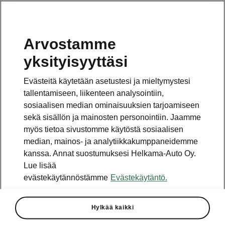
Arvostamme
Vaihde
yksityisyyttäsi
010 436 2000
Evästeitä käytetään asetustesi ja mieltymystesi
Kysymykset ja palaute
tallentamiseen, liikenteen analysointiin,
sosiaalisen median ominaisuuksien tarjoamiseen
sekä sisällön ja mainosten personointiin. Jaamme
myös tietoa sivustomme käytöstä sosiaalisen
median, mainos- ja analytiikkakumppaneidemme
kanssa. Annat suostumuksesi Helkama-Auto Oy.
Katso myös
Lue lisää
Rakenna Škoda
evästekäytännöstämme
Evästekäytäntö.
Jälleenmyyjät ja huolto
Hylkää kaikki
Heti vapaat Škoda-mallit