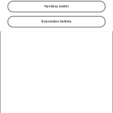
Käyttöohjeet
Hyväksy kaikki
Škoda Shop
Evästeiden hallinta
Edut
Käyttöohjeet
Osta Škoda
Avustinjärjestelmät
Näytä
Škoda
verkossa
kaikki
automallit
Entä jos oletkin
Škoda
jo perillä?
Yksityisleasing
Sähköautot ja
Peaq
hybridit
Rekrytointi
Škodan
Epiq
Vakuutus
Sähköautot ja
Ota yhteyttä
hybridit
Elroq
Joustava
Historia
Ladattavat
Enyaq
Škoda
hybridit
Huolenpitosopimus
Vastuullisuus
Enyaq Coupé
Vinkkejä
Avustinjärjestelmät
Tietoa akuista