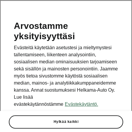
Arvostamme
Vaihde
yksityisyyttäsi
010 436 2000
Evästeitä käytetään asetustesi ja mieltymystesi
Kysymykset ja palaute
tallentamiseen, liikenteen analysointiin,
sosiaalisen median ominaisuuksien tarjoamiseen
sekä sisällön ja mainosten personointiin. Jaamme
myös tietoa sivustomme käytöstä sosiaalisen
median, mainos- ja analytiikkakumppaneidemme
kanssa. Annat suostumuksesi Helkama-Auto Oy.
Katso myös
Lue lisää
Rakenna Škoda
evästekäytännöstämme
Evästekäytäntö.
Jälleenmyyjät ja huolto
Hylkää kaikki
Heti vapaat Škoda-mallit