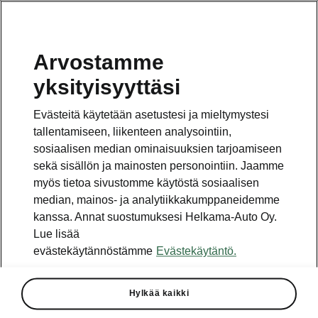
Arvostamme
Vaihde
yksityisyyttäsi
010 436 2000
Evästeitä käytetään asetustesi ja mieltymystesi
Kysymykset ja palaute
tallentamiseen, liikenteen analysointiin,
sosiaalisen median ominaisuuksien tarjoamiseen
sekä sisällön ja mainosten personointiin. Jaamme
myös tietoa sivustomme käytöstä sosiaalisen
median, mainos- ja analytiikkakumppaneidemme
kanssa. Annat suostumuksesi Helkama-Auto Oy.
Katso myös
Lue lisää
Rakenna Škoda
evästekäytännöstämme
Evästekäytäntö.
Jälleenmyyjät ja huolto
Hylkää kaikki
Heti vapaat Škoda-mallit