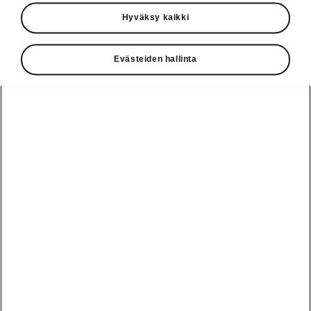
Käyttöohjeet
Hyväksy kaikki
Škoda Shop
Evästeiden hallinta
Edut
Käyttöohjeet
Osta Škoda
Avustinjärjestelmät
Näytä
Škoda
verkossa
kaikki
automallit
Entä jos oletkin
Škoda
jo perillä?
Yksityisleasing
Sähköautot ja
Peaq
hybridit
Rekrytointi
Škodan
Epiq
Vakuutus
Sähköautot ja
Ota yhteyttä
hybridit
Elroq
Joustava
Historia
Ladattavat
Enyaq
Škoda
hybridit
Huolenpitosopimus
Vastuullisuus
Enyaq Coupé
Vinkkejä
Avustinjärjestelmät
Tietoa akuista