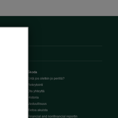
Škoda
Entä jos oletkin jo perillä?
Rekrytointi
Ota yhteyttä
Historia
Vastuullisuus
Tietoa akuista
Financial and nonfinancial reportin