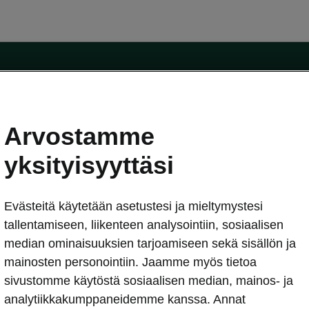
Arvostamme
oda-mallit
Käyttöohjeet
Škoda Shop
yksityisyyttäsi
Käyttöohjeet
Evästeitä käytetään asetustesi ja mieltymystesi
erkossa
Avustinjärjestelmät
sleasing
tallentamiseen, liikenteen analysointiin, sosiaalisen
utus
median ominaisuuksien tarjoamiseen sekä sisällön ja
Sähköautot ja hybridit
Sähköautot ja hybridit
mainosten personointiin. Jaamme myös tietoa
npitosopimus
Ladattavat hybridit
sivustomme käytöstä sosiaalisen median, mainos- ja
telmät
Vinkkejä sähköautoiluun
analytiikkakumppaneidemme kanssa. Annat