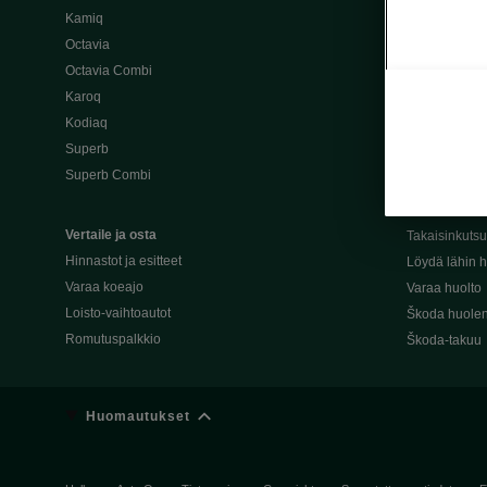
Kamiq
Škoda 4×4 -ma
Octavia
Škoda-katuma
Octavia Combi
Karoq
Palvelut omis
Kodiaq
Miksi merkki
Superb
Alkuperäiset
Superb Combi
Alkuperäiset 
Škodan Reilu
Vertaile ja osta
Takaisinkuts
Hinnastot ja esitteet
Löydä lähin h
Varaa koeajo
Varaa huolto
Loisto-vaihtoautot
Škoda huolen
Romutuspalkkio
Škoda-takuu
Huomautukset