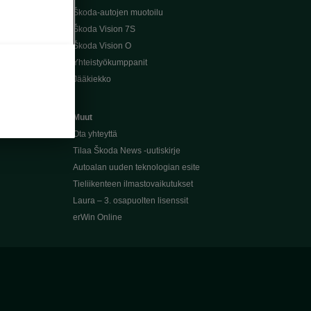
Škoda-autojen muotoilu
Škoda Vision 7S
Škoda Vision O
Yhteistyökumppanit
Jääkiekko
Muut
Ota yhteyttä
Tilaa Škoda News -uutiskirje
Autoalan uuden teknologian esite
Tieliikenteen ilmastovaikutukset
Laura – 3. osapuolten lisenssit
erWin Online