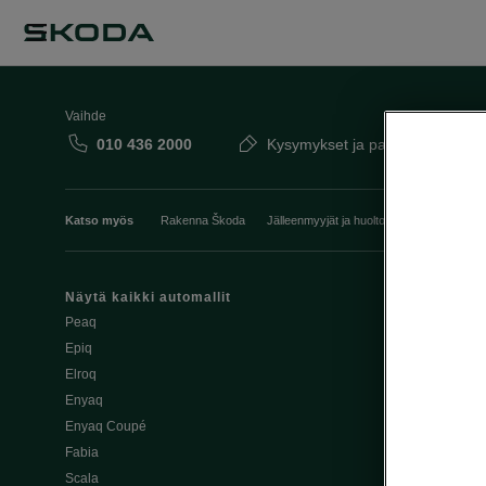
Vaihde
010 436 2000
Kysymykset ja palaute
Katso myös
Rakenna Škoda
Jälleenmyyjät ja huolto
Heti vapaat Šk
Näytä kaikki automallit
Edut
Peaq
Osta Škoda v
Epiq
Škoda Yksityi
Elroq
Škodan Vaku
Enyaq
Joustava
Enyaq Coupé
Škoda Huole
Fabia
Avustinjärjes
Scala
Yritysautot