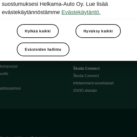
Täyssähköauton huoltaminen
suostumuksesi Helkama-Auto Oy. Lue lisää
llit
Ajoakku ja turvallisuus
evästekäytännöstämme
Evästekäytäntö.
asturimallit
Ohjelmiston päivitys
Julkinen lataus
tajalle
Kotilataus
Hylkää kaikki
Hyväksy kaikki
huoltoon?
Latauspisteet kartalla
 Škoda-varaosat
Latausaikalaskuri
Evästeiden hallinta
Škoda-moottoriöljyt
Toimintamatkalaskuri
ukampanjat
Škoda Connect
uolto
Škoda Connect
Infotainment-sovellukset
pitosopimus
2G/3G alasajo